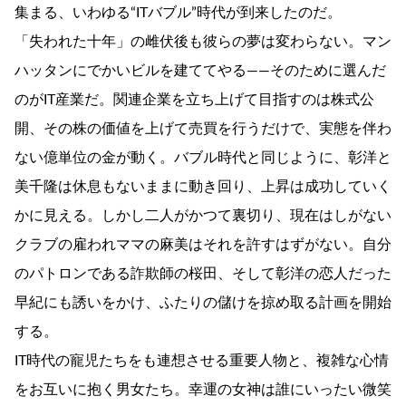
集まる、いわゆる“ITバブル”時代が到来したのだ。
「失われた十年」の雌伏後も彼らの夢は変わらない。マン
ハッタンにでかいビルを建ててやる――そのために選んだ
のがIT産業だ。関連企業を立ち上げて目指すのは株式公
開、その株の価値を上げて売買を行うだけで、実態を伴わ
ない億単位の金が動く。バブル時代と同じように、彰洋と
美千隆は休息もないままに動き回り、上昇は成功していく
かに見える。しかし二人がかつて裏切り、現在はしがない
クラブの雇われママの麻美はそれを許すはずがない。自分
のパトロンである詐欺師の桜田、そして彰洋の恋人だった
早紀にも誘いをかけ、ふたりの儲けを掠め取る計画を開始
する。
IT時代の寵児たちをも連想させる重要人物と、複雑な心情
をお互いに抱く男女たち。幸運の女神は誰にいったい微笑