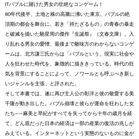
ITバブルに賭けた男女の壮絶なコンゲーム！
80年代後半、土地と株の高騰に沸いた東京。バブルの絶
頂期の都会を舞台に、若き「持たざるもの」の青春の暴走
と破滅を描いた馳星周の傑作『生誕祭』（文春文庫）。入
り乱れる男女の愛憎、最後まで敵味方のわからないコンゲ
ームは、北方謙三氏からは「バブルという、現実に社会や
人を狂わせた時代を、象徴的に描ききっている。時代の狂
気を背景にすることによって、ノワールとも呼ぶべき新し
いジャンルを主張」と評された。
そして本書では、遂に再び主人公の彰洋と彼の敬愛する美
千隆が動き出した。バブル崩壊と彼らが運命を狂わした女
たち――麻美と早紀がすべてを失ってから十年の歳月を経
て、どん底だった日本の経済は一部の産業の復活の兆しが
みえている。インターネットという実態のないものに金が