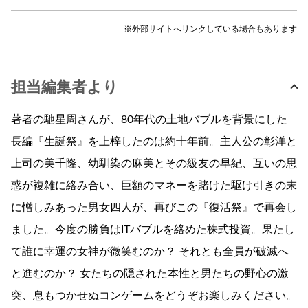
※外部サイトへリンクしている場合もあります
担当編集者より
著者の馳星周さんが、80年代の土地バブルを背景にした
長編『生誕祭』を上梓したのは約十年前。主人公の彰洋と
上司の美千隆、幼馴染の麻美とその級友の早紀、互いの思
惑が複雑に絡み合い、巨額のマネーを賭けた駆け引きの末
に憎しみあった男女四人が、再びこの『復活祭』で再会し
ました。今度の勝負はITバブルを絡めた株式投資。果たし
て誰に幸運の女神が微笑むのか？ それとも全員が破滅へ
と進むのか？ 女たちの隠された本性と男たちの野心の激
突、息もつかせぬコンゲームをどうぞお楽しみください。