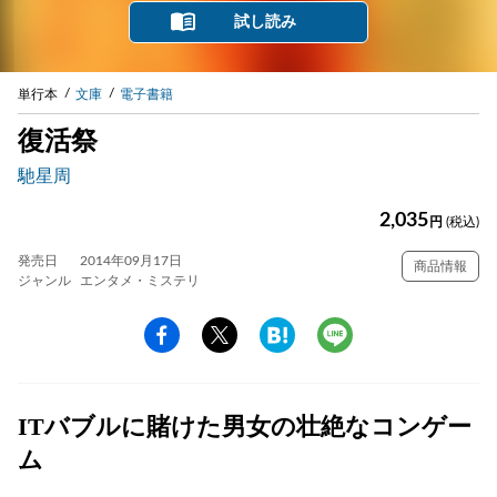
試し読み
単行本
文庫
電子書籍
復活祭
馳星周
2,035
円
(税込)
発売日
2014年09月17日
商品情報
ジャンル
エンタメ・ミステリ
ITバブルに賭けた男女の壮絶なコンゲー
ム