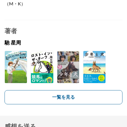
（M・K）
著者
馳 星周
一覧を見る
感想を送る