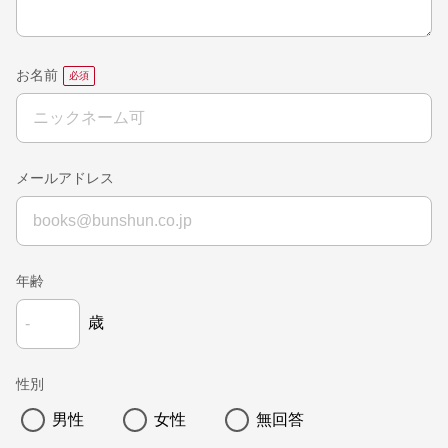
お名前
メールアドレス
年齢
歳
性別
男性
女性
無回答