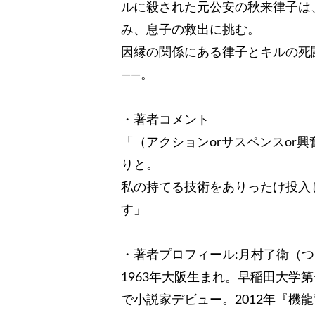
ルに殺された元公安の秋来律子は
み、息子の救出に挑む。
因縁の関係にある律子とキルの死
――。
・著者コメント
「（アクションorサスペンスor
りと。
私の持てる技術をありったけ投入
す」
・著者プロフィール:月村了衛（
1963年大阪生まれ。早稲田大学
で小説家デビュー。2012年『機龍