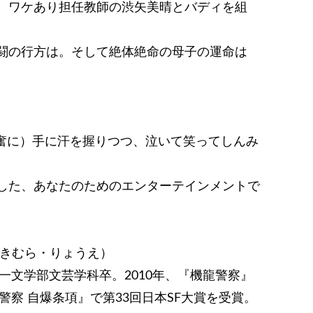
、ワケあり担任教師の渋矢美晴とバディを組
闘の行方は。そして絶体絶命の母子の運命は
興奮に）手に汗を握りつつ、泣いて笑ってしんみ
した、あなたのためのエンターテインメントで
つきむら・りょうえ）
第一文学部文芸学科卒。2010年、『機龍警察』
警察 自爆条項』で第33回日本SF大賞を受賞。