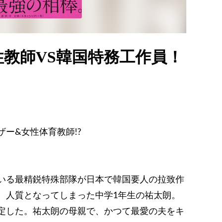
性教師VS韓国特務工作員！
。
ー&女性体育教師!?
いる最精鋭特殊部隊が日本で韓国要人の拉致作
、人質となってしまった中学1年生の祐太朗。
定した。祐太朗の母親で、かつて最愛の夫をキ