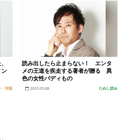
た、
読み出したら止まらない！ エンタ
メン
メの王道を疾走する著者が贈る 異
色の女性バディもの
ー・対談
2015.05.08
ためし読み