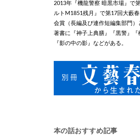
2013年『機龍警察 暗黒市場』で
ルトM1851残月』で第17回大
会賞（長編及び連作短編集部門）
著書に『神子上典膳』『黒警』『
『影の中の影』などがある。
本の話おすすめ記事