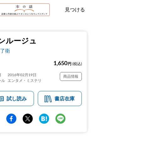
見つける
ンルージュ
了衛
1,650
円
(税込)
日
2016年02月19日
商品情報
ンル
エンタメ・ミステリ
試し読み
書店在庫