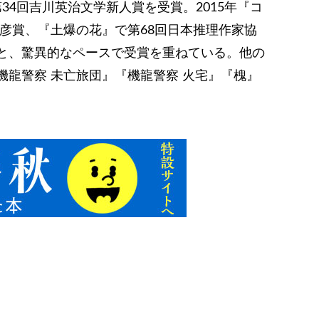
第34回吉川英治文学新人賞を受賞。2015年『コ
藪春彦賞、『土爆の花』で第68回日本推理作家協
と、驚異的なペースで受賞を重ねている。他の
機龍警察 未亡旅団』『機龍警察 火宅』『槐』