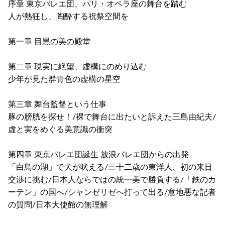
序章 東京バレエ団、パリ・オペラ座の舞台を踏む
人が熱狂し、陶酔する祝祭空間を
第一章 目黒の美の殿堂
第二章 現実に絶望、虚構にのめり込む
少年が見た群青色の虚構の星空
第三章 舞台監督という仕事
豚の膀胱を探せ！/裸で舞台に出たいと訴えた三島由紀夫/
虚と実をめぐる美意識の衝突
第四章 東京バレエ団誕生 放浪バレエ団からの出発
「白鳥の湖」で犬が吠える/三十二歳の東洋人、初の来日
交渉に挑む/日本人ならではの統一美で勝負する/「鉄のカ
ーテン」の国へ/シャンゼリゼへ打って出る/意地悪な記者
の質問/日本大使館の無理解