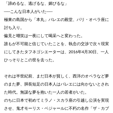
「諦めるな、逃げるな、媚びるな」
──こんな日本人がいた──
極東の島国から「本丸」バレエの殿堂、パリ・オペラ座に
討ち入り。
偏見と嘲笑は一夜にして喝采へと変わった。
誰もが不可能と信じていたことを、執念の交渉で次々現実
にしてきたタフネゴシエーターは、2016年4月30日、一人
ひっそりとこの世を去った。
それは半世紀前、まだ日本が貧しく、西洋のオペラなど夢
のまた夢、胴長短足の日本人はバレエには向かないとされ
た時代。無謀な夢を抱いた一人の若者がいた。
のちに日本で初めてミラノ・スカラ座の引越し公演を実現
させ、鬼才モーリス・ベジャールに不朽の名作「ザ・カブ