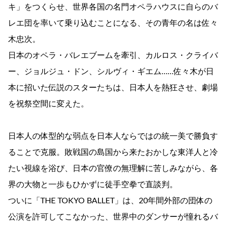
キ」をつくらせ、世界各国の名門オペラハウスに自らのバ
レエ団を率いて乗り込むことになる、その青年の名は佐々
木忠次。
日本のオペラ・バレエブームを牽引、カルロス・クライバ
ー、ジョルジュ・ドン、シルヴィ・ギエム……佐々木が日
本に招いた伝説のスターたちは、日本人を熱狂させ、劇場
を祝祭空間に変えた。
日本人の体型的な弱点を日本人ならではの統一美で勝負す
ることで克服。敗戦国の島国から来たおかしな東洋人と冷
たい視線を浴び、日本の官僚の無理解に苦しみながら、各
界の大物と一歩もひかずに徒手空拳で直談判。
ついに「THE TOKYO BALLET」は、20年間外部の団体の
公演を許可してこなかった、世界中のダンサーが憧れるバ