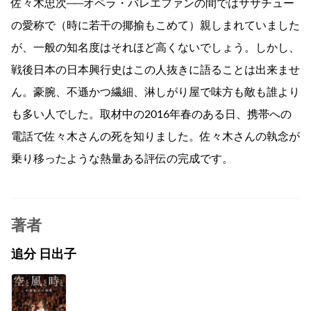
佐々木忠次──オペラ・バレエファンの間ではササチュー
の愛称で（時に若干の揶揄もこめて）親しまれていました
が、一般の知名度はそれほど高くないでしょう。しかし、
戦後日本の日本興行史はこの人抜きに語ることは出来ませ
ん。豪腕、不遜かつ繊細、淋しがり屋で味方も敵も誰より
も多い人でした。取材中の2016年春のある日、携帯への
電話で佐々木さんの死を知りました。佐々木さんの執念が
乗り移ったような熱量ある評伝の完成です。
著者
追分 日出子