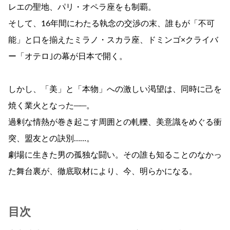
レエの聖地、パリ・オペラ座をも制覇。
そして、16年間にわたる執念の交渉の末、誰もが「不可
能」と口を揃えたミラノ・スカラ座、ドミンゴ×クライバ
ー「オテロ｣の幕が日本で開く。
しかし、「美」と「本物」への激しい渇望は、同時に己を
焼く業火となった──。
過剰な情熱が巻き起こす周囲との軋轢、美意識をめぐる衝
突、盟友との訣別……。
劇場に生きた男の孤独な闘い。その誰も知ることのなかっ
た舞台裏が、徹底取材により、今、明らかになる。
目次