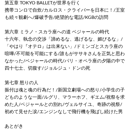
第五章 TOKYO BALLETが世界を行く
携帯コンロで自炊/カルロス・クライバーを日本に！/王室
も続々観劇へ/爆破予告/絶望的な電話/KGBの訪問
第六章 ミラノ・スカラ座への道 ベジャールの時代
十六年、執念の交渉「諦めるな、逃げるな、媚びるな」/
「やはり『オテロ』は出来ない」/ドミンゴとスカラ座の
喧嘩/不可能を可能にする/誰もがササキさんを正気と思わ
なかった/ベジャールの時代/パリ・オペラ座の夕陽の中で
四十七士、切腹す/ジョルジュ・ドンの死
第七章 怒りの人
振付は魂と魂の行為だ！/新国立劇場への怒り/小学生の子
どものような一面/ルグリ、マラーホフ、ギエム/祝祭を求
めた人/ベジャールとの別れ/ヴェルサイユ、奇跡の祝祭/
初めて見せた涙/エンジンなしで飛行機を飛ばし続けた男
あとがき