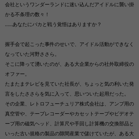
会社というワンダーランドに迷い込んだアイドルに襲い掛
かる不条理の数々！
……あなたにバカと戦う覚悟はありますか？
握手会で起こった事件のせいで、アイドル活動ができなく
なっていた河野ささら。
そこに降って湧いたのが、ある大企業からの社外取締役の
オファー。
たまたまテレビを見ていた社長が、ちょっと気の利いた発
言をしたささらを気に入って、思いついた起用だった。
その企業、レトロフューチュリア株式会社は、アンプ用の
真空管や、テープレコーダーやカセットテープやビデオテ
ープ用の磁気ヘッド、計算尺や手回し計算機の交換部品と
いった古い規格の製品の隙間産業で儲けていたが、ある大