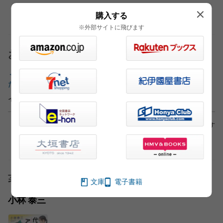
購入する
※外部サイトに飛びます
おすすめ記事
＜小林泰三インタビュー＞会社という不思議の国に迷い込ん
だアイドルの奮闘記
インタビュー・対談（2020.06.05）
※外部サイトへリンクしている場合もあります
著者
文庫
電子書籍
小林 泰三