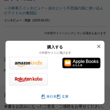
＜小林泰三インタビュー＞会社という不思議の国に迷い込ん
だアイドルの奮闘記
インタビュー・対談（2020.06.05）
※外部サイトへリンクしている場合もあります
購入する
※外部サイトに飛びます
著者
小林 泰三
感想を送る
単行本
文庫
本書をお読みになったご意見・ご感想をお寄せください。