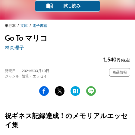
試し読み
単行本
文庫
電子書籍
Go To マリコ
林真理子
1,540
円
(税込)
発売日
2021年03月10日
商品情報
ジャンル
随筆・エッセイ
祝ギネス記録達成！のメモリアルエッセ
イ集