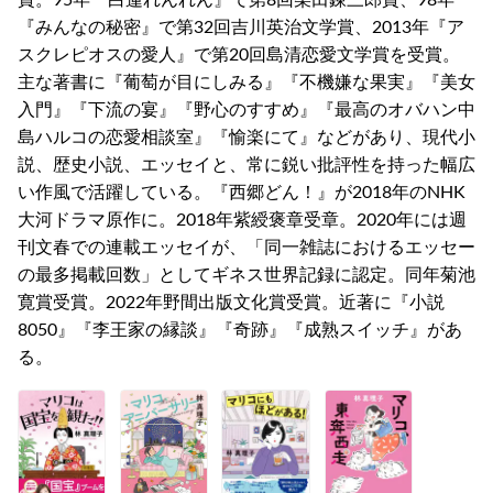
賞。95年『白蓮れんれん』で第8回柴田錬三郎賞、98年
『みんなの秘密』で第32回吉川英治文学賞、2013年『ア
スクレピオスの愛人』で第20回島清恋愛文学賞を受賞。
主な著書に『葡萄が目にしみる』『不機嫌な果実』『美女
入門』『下流の宴』『野心のすすめ』『最高のオバハン中
島ハルコの恋愛相談室』『愉楽にて』などがあり、現代小
説、歴史小説、エッセイと、常に鋭い批評性を持った幅広
い作風で活躍している。『西郷どん！』が2018年のNHK
大河ドラマ原作に。2018年紫綬褒章受章。2020年には週
刊文春での連載エッセイが、「同一雑誌におけるエッセー
の最多掲載回数」としてギネス世界記録に認定。同年菊池
寛賞受賞。2022年野間出版文化賞受賞。近著に『小説
8050』『李王家の縁談』『奇跡』『成熟スイッチ』があ
る。