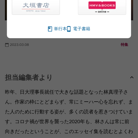
「圧倒的なリアルに出会える本 ノンフィクショ
単行本
電子書籍
ン＆エッセイ」フェア
2023.03.08
特集
担当編集者より
昨年、日大理事長就任で大きな話題となった林真理子さ
ん。作家の枠にとどまらず、常にミーハー心を忘れず、ま
た人のために行動する姿が、多くの読者を惹きつけていま
す。コロナ禍が世界を襲った2020年も、林さんは常に前
向きだったということが、このエッセイ集を読むとよくわ