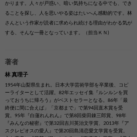
かります。人々が戸惑い、暗い気持ちになる中でも、でき
ることを探し、人を思いやる姿はたいへん感動的です。林
さんという作家が読者に求められ続ける理由がわかる気が
する、そんな一冊となっています。（担当ＫＮ)
著者
林 真理子
1954年山梨県生まれ。日本大学芸術学部を卒業後、コピ
ーライターとして活躍。82年エッセイ集『ルンルンを買
っておうちに帰ろう』がベストセラーとなる。86年「最
終便に間に合えば」「京都まで」で第94回直木賞を受
賞。95年『白蓮れんれん』で第8回柴田錬三郎賞、98年
『みんなの秘密』で第32回吉川英治文学賞、2013年『ア
スクレピオスの愛人』で第20回島清恋愛文学賞を受賞。