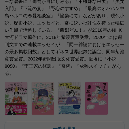
主な著書に『葡萄が目にしみる』『不機嫌な果実』『美女
入門』『下流の宴』『野心のすすめ』『最高のオバハン中
島ハルコの恋愛相談室』『愉楽にて』などがあり、現代小
説、歴史小説、エッセイと、常に鋭い批評性を持った幅広
い作風で活躍している。『西郷どん！』が2018年のNHK
大河ドラマ原作に。2018年紫綬褒章受章。2020年には週
刊文春での連載エッセイが、「同一雑誌におけるエッセー
の最多掲載回数」としてギネス世界記録に認定。同年菊池
寛賞受賞。2022年野間出版文化賞受賞。近著に『小説
8050』『李王家の縁談』『奇跡』『成熟スイッチ』があ
る。
一覧を見る