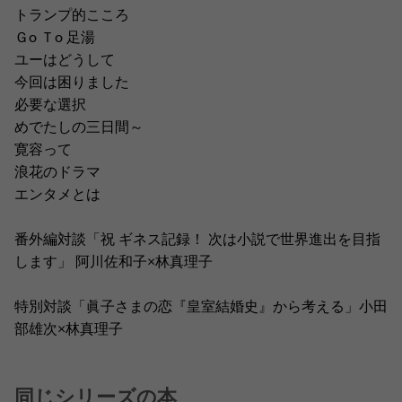
トランプ的こころ
Ｇо Ｔо 足湯
ユーはどうして
今回は困りました
必要な選択
めでたしの三日間～
寛容って
浪花のドラマ
エンタメとは
番外編対談「祝 ギネス記録！ 次は小説で世界進出を目指
します」 阿川佐和子×林真理子
特別対談「眞子さまの恋『皇室結婚史』から考える」小田
部雄次×林真理子
同じシリーズの本