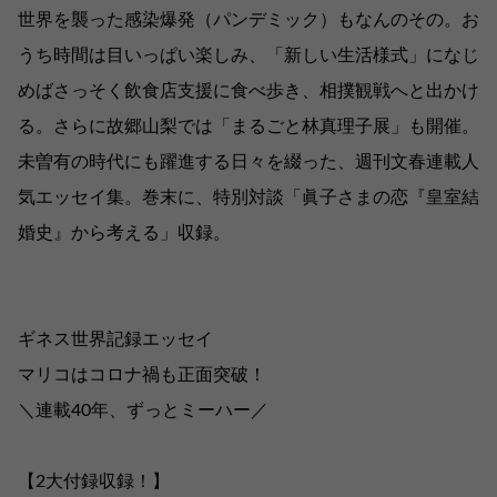
世界を襲った感染爆発（パンデミック）もなんのその。お
うち時間は目いっぱい楽しみ、「新しい生活様式」になじ
めばさっそく飲食店支援に食べ歩き、相撲観戦へと出かけ
る。さらに故郷山梨では「まるごと林真理子展」も開催。
未曽有の時代にも躍進する日々を綴った、週刊文春連載人
気エッセイ集。巻末に、特別対談「眞子さまの恋『皇室結
婚史』から考える」収録。
ギネス世界記録エッセイ
マリコはコロナ禍も正面突破！
＼連載40年、ずっとミーハー／
【2大付録収録！】