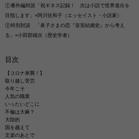
①番外編対談「祝ギネス記録！ 次は小説で世界進出を
目指します」×阿川佐和子（エッセイスト・小説家）
②特別対談 「眞子さまの恋『皇室結婚史』から考え
る」×小田部雄次（歴史学者）
目次
【コロナ来襲！】
取り越し苦労
今年こそ
人気の職業
いったいどこに
不倫は大麻？
大陸的
国を越えて
文楽のあとで