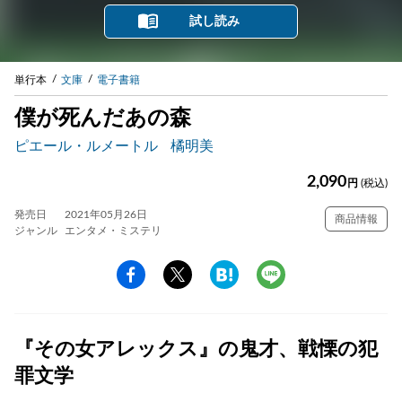
試し読み
単行本
文庫
電子書籍
僕が死んだあの森
ピエール・ルメートル
橘明美
2,090
円
(税込)
発売日
2021年05月26日
商品情報
ジャンル
エンタメ・ミステリ
『その女アレックス』の鬼才、戦慄の犯
罪文学