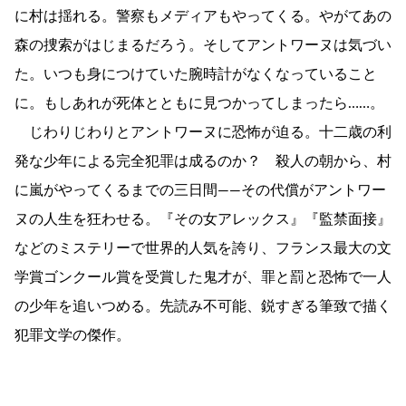
に村は揺れる。警察もメディアもやってくる。やがてあの
森の捜索がはじまるだろう。そしてアントワーヌは気づい
た。いつも身につけていた腕時計がなくなっていること
に。もしあれが死体とともに見つかってしまったら……。
じわりじわりとアントワーヌに恐怖が迫る。十二歳の利
発な少年による完全犯罪は成るのか？ 殺人の朝から、村
に嵐がやってくるまでの三日間――その代償がアントワー
ヌの人生を狂わせる。『その女アレックス』『監禁面接』
などのミステリーで世界的人気を誇り、フランス最大の文
学賞ゴンクール賞を受賞した鬼才が、罪と罰と恐怖で一人
の少年を追いつめる。先読み不可能、鋭すぎる筆致で描く
犯罪文学の傑作。