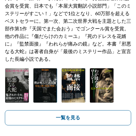
会賞を受賞、日本でも「本屋大賞翻訳小説部門」「このミ
ステリーがすごい！」などで1位となり、60万部を超える
ベストセラーに。第一次、第二次世界大戦を主題とした三
部作第1作『天国でまた会おう』でゴンクール賞を受賞。
他の作品に『傷だらけのカミーユ』『死のドレスを花婿
に』『監禁面接』『われらが痛みの鏡』など。本書『邪悪
なる大蛇』は著者自身が「最後のミステリー作品」と宣言
した長編小説である。
一覧を見る