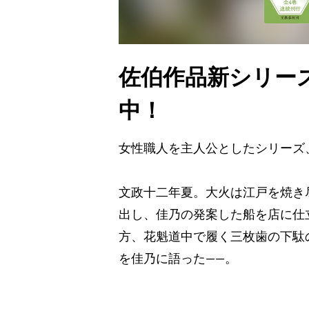
佐伯作品新シリー
中！
女性職人を主人公としたシリーズ
文政十二年夏。大火は江戸を焼き
出し、佳乃の発案した船を店に仕
方、花魁道中で履く三枚歯の下駄
を佳乃に語った――。