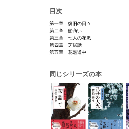
目次
第一章 復旧の日々
第二章 船商い
第三章 七人の花魁
第四章 芝居話
第五章 花魁道中
同じシリーズの本