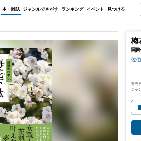
本・雑誌
ジャンルでさがす
ランキング
イベント
見つける
梅
照降
佐伯
発売
ジャ