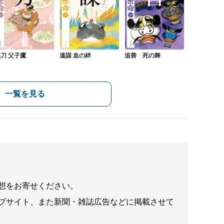
刀 父子鷹
遠謀 血の絆
追善 死の舞
一覧を見る
想をお寄せください。
ブサイト、また新聞・雑誌広告などに掲載させて