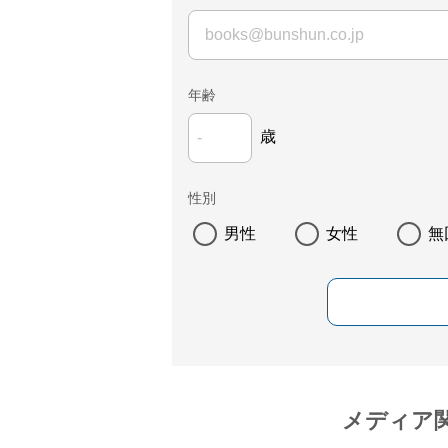
年齢
歳
性別
男性
女性
無
メディア