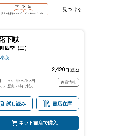
見つける
花下駄
町四季（三）
泰英
2,420
円
(税込)
日
2021年06月08日
商品情報
ンル
歴史・時代小説
試し読み
書店在庫
ネット書店で購入