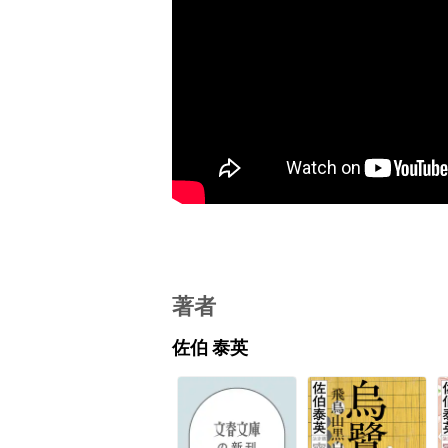
著者
佐伯 泰英