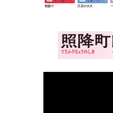
初詣で
己丑の大火