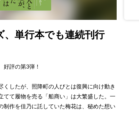
ズ、単行本でも連続刊行
、好評の第3弾！
尽くしたが、照降町の人びとは復興に向け動き
立てて履物を売る「船商い」は大繁盛した。一
の制作を佳乃に託していた梅花は、秘めた想い