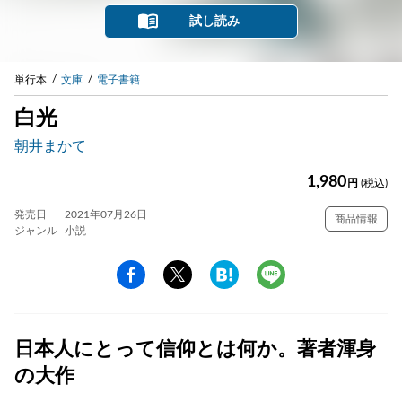
試し読み
単行本
文庫
電子書籍
白光
朝井まかて
1,980
円
(税込)
発売日
2021年07月26日
商品情報
ジャンル
小説
日本人にとって信仰とは何か。著者渾身
の大作