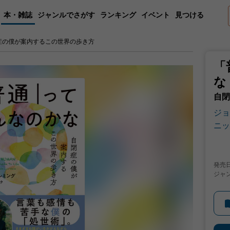
本・雑誌
ジャンルでさがす
ランキング
イベント
見つける
症の僕が案内するこの世界の歩き方
「
な
自閉
ジョ
ニッ
発売
ジャ