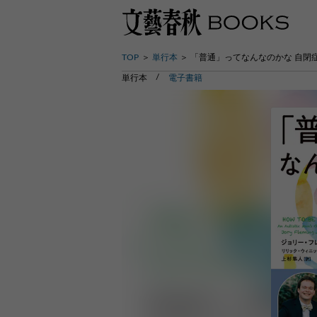
TOP
単行本
「普通」ってなんなのかな 自閉
単行本
電子書籍