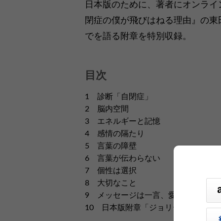
日本版のために、著者にオンライ
閉症の僕が飛びはねる理由』の東
でを語る附章を特別収録。
目次
1 診断「自閉症」
2 脳内空間
3 エネルギーと記憶
4 感情の隔たり
5 言葉の障壁
6 言葉が伝わらない
7 個性は選択
8 大切なこと
9 メッセージは一言、愛。
10 日本版附章「ジョリーは今」