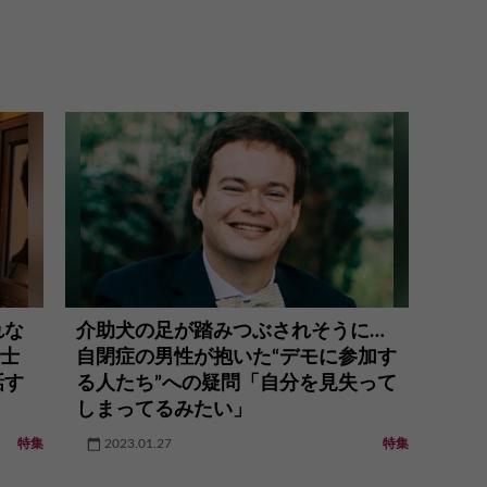
れな
介助犬の足が踏みつぶされそうに…
修士
自閉症の男性が抱いた“デモに参加す
話す
る人たち”への疑問「自分を見失って
しまってるみたい」
特集
2023.01.27
特集