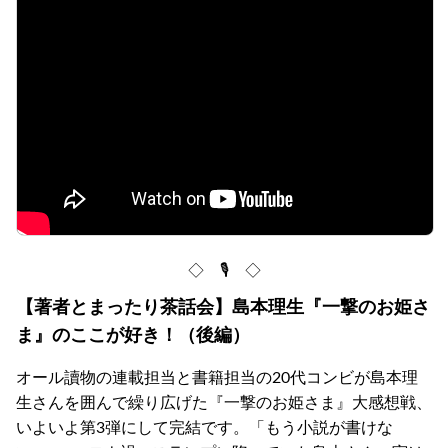
◇ 🎙 ◇
【著者とまったり茶話会】島本理生『一撃のお姫さ
ま』のここが好き！（後編）
オール讀物の連載担当と書籍担当の20代コンビが島本理
生さんを囲んで繰り広げた『一撃のお姫さま』大感想戦、
いよいよ第3弾にして完結です。「もう小説が書けな