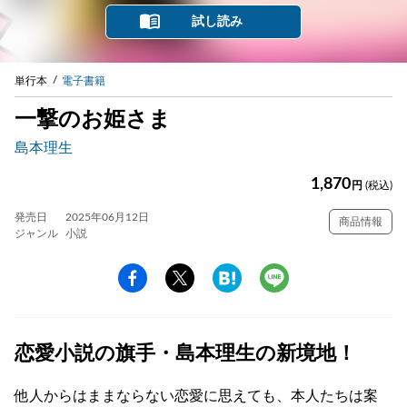
試し読み
単行本
電子書籍
一撃のお姫さま
島本理生
1,870
円
(税込)
発売日
2025年06月12日
商品情報
ジャンル
小説
恋愛小説の旗手・島本理生の新境地！
他人からはままならない恋愛に思えても、本人たちは案