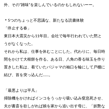
外、その”雑味”を楽しんでいるのかもしれないーー。
＊5つのちょっと不思議な、新たなる読書体験
「停止する春」
東日本大震災から11年目。会社で毎年行われていた黙と
うがなくなった。
それから私は、仕事を休むことにした。代わりに、毎日時
間をかけて大根餅を作る。ある日、八角の香る味玉を作り
置きした私は、着ていたパジャマの袖口を輪にして戸棚に
結び、首を突っ込んだ……。
「最悪よりは平凡」
掃除機をかければインコをうっかり吸い込み窒息死させ、
夫が書斎を欲しがれば娘を家から追い出す母に、「妖艶な