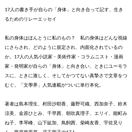
17人の書き手が自らの「身体」と向き合って記す、生き
るためのリレーエッセイ
私の身体はほんとうに私のもの？ 私の身体はどんな視線
にさらされ、どのように規定され、内面化されているの
か。17人の人気小説家・美術作家・コラムニスト・漫画
家・発明家が自らの「身体」と向き合い、ときにユーモラ
スに、ときに激しく、そしてかつてない真摯さで文章をつ
むぐ。「文學界」人気連載がついに単行本化。
著者は島本理生、村田沙耶香、藤野可織、西加奈子、鈴木
涼美、金原ひとみ、千早茜、朝吹真理子、エリイ、能町み
ね子、李琴峰、山下紘加、鳥飼茜、柴崎友香、宇佐見り