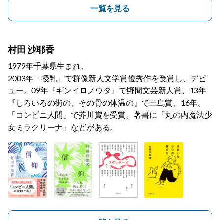
一覧を見る
村田 沙耶香
1979年千葉県生まれ。
2003年「授乳」で群像新人文学賞優秀作を受賞し、デビ
ュー。09年『ギンイロノウタ』で野間文芸新人賞、13年
『しろいろの街の、その骨の体温の』で三島賞、16年、
「コンビニ人間」で芥川賞を受賞。著書に『丸の内魔法少
女ミラクリーナ』などがある。