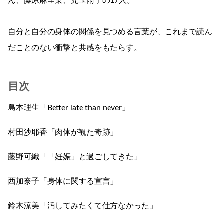
ん、藤原麻里菜、児玉雨子の17人。
自分と自分の身体の関係を見つめる言葉が、これまで読ん
だことのない衝撃と共感をもたらす。
目次
島本理生「Better late than never」
村田沙耶香「肉体が観た奇跡」
藤野可織「「妊娠」と過ごしてきた」
西加奈子「身体に関する宣言」
鈴木涼美「汚してみたくて仕方なかった」