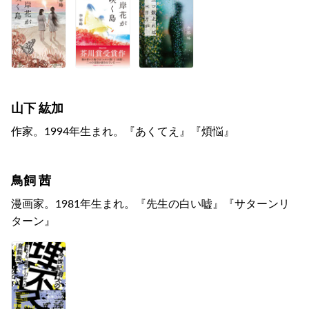
山下 紘加
作家。1994年生まれ。『あくてえ』『煩悩』
鳥飼 茜
漫画家。1981年生まれ。『先生の白い嘘』『サターンリ
ターン』