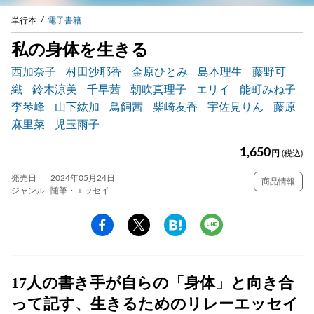
単行本
電子書籍
私の身体を生きる
西加奈子
村田沙耶香
金原ひとみ
島本理生
藤野可
織
鈴木涼美
千早茜
朝吹真理子
エリイ
能町みね子
李琴峰
山下紘加
鳥飼茜
柴崎友香
宇佐見りん
藤原
麻里菜
児玉雨子
1,650
円
(税込)
発売日
2024年05月24日
商品情報
ジャンル
随筆・エッセイ
17人の書き手が自らの「身体」と向き合
って記す、生きるためのリレーエッセイ