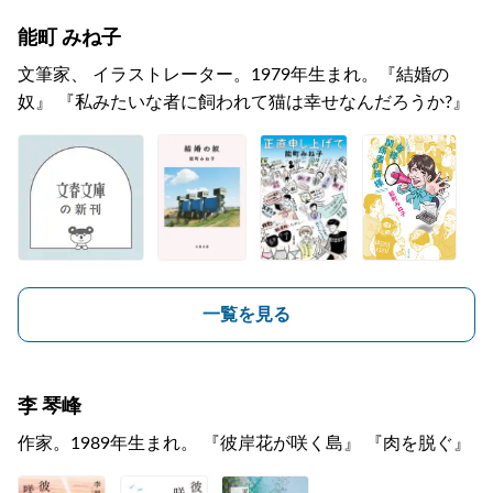
能町 みね子
文筆家、 イラストレーター。1979年生まれ。『結婚の
奴』 『私みたいな者に飼われて猫は幸せなんだろうか?』
一覧を見る
李 琴峰
作家。1989年生まれ。 『彼岸花が咲く島』 『肉を脱ぐ』