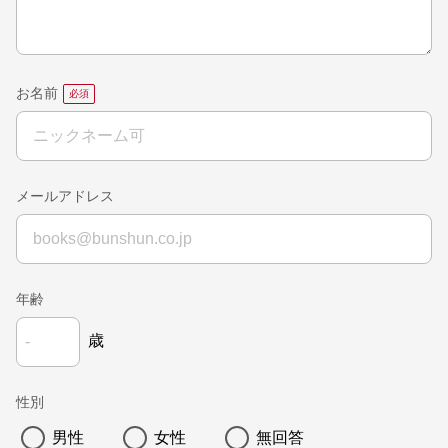
お名前
メールアドレス
年齢
歳
性別
男性
女性
無回答