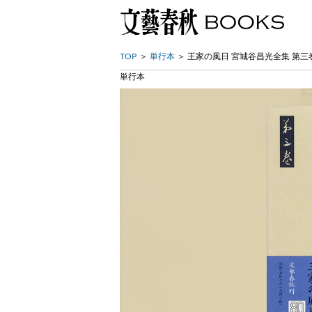
TOP
単行本
王家の風日 宮城谷昌光全集 第三
単行本