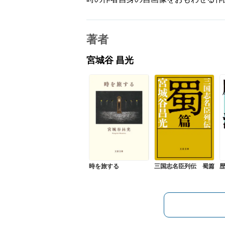
著者
宮城谷 昌光
時を旅する
三国志名臣列伝 蜀篇