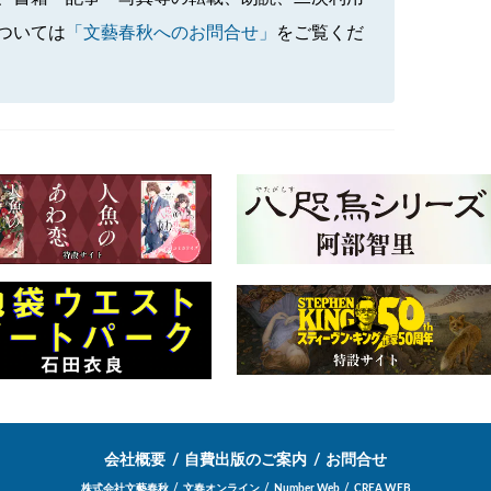
ついては
「文藝春秋へのお問合せ」
をご覧くだ
会社概要
自費出版のご案内
お問合せ
株式会社文藝春秋
文春オンライン
Number Web
CREA WEB