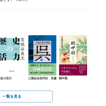
歴史の活力
三国志名臣列伝 呉篇
桃中図
一覧を見る