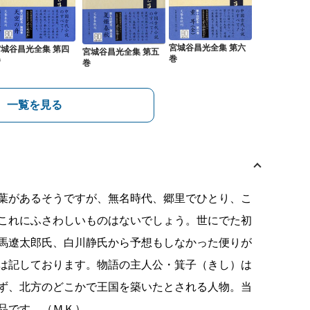
宮城谷昌光全集 第六
宮城谷昌光全集 第四
宮城谷昌光全集 第五
巻
巻
巻
一覧を見る
葉があるそうですが、無名時代、郷里でひとり、こ
これにふさわしいものはないでしょう。世にでた初
馬遼太郎氏、白川静氏から予想もしなかった便りが
は記しております。物語の主人公・箕子（きし）は
ず、北方のどこかで王国を築いたとされる人物。当
品です。（ＭＫ）