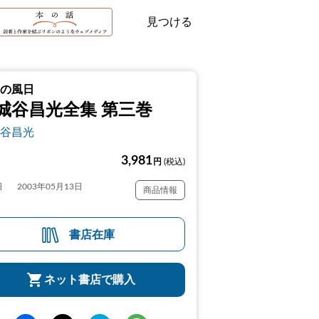
見つける
の風日
城谷昌光全集 第三巻
谷昌光
3,981
円
(税込)
日
2003年05月13日
商品情報
書店在庫
ネット書店で購入