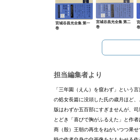
宮城谷昌光全集 第二
宮城谷昌光全集 第一
巻
巻
担当編集者より
「三年園（えん）を窺わず」という言
の処女長篇に没頭した氏の歳月ほど、
版はわずか五百部にすぎませんが、司
とどき「喜びで胸がふるえた」と作者
商（殷）王朝の再生をねがいつつ果せ
時の作者自身の自画像をおもわせる作