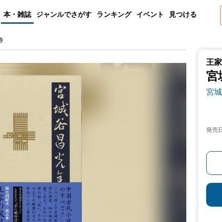
本・雑誌
ジャンルでさがす
ランキング
イベント
見つける
巻
王家
宮
宮城
発売