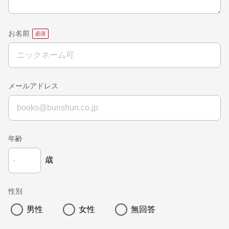
お名前
メールアドレス
年齢
歳
性別
男性
女性
無回答