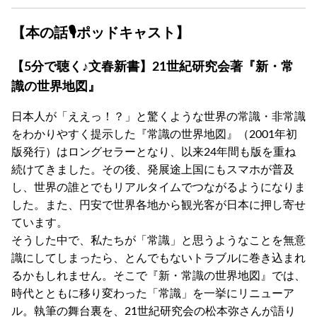
【本の話🎙ポッドキャスト】
【5分で聴く♪文春新書】21世紀研究会著『新・常
識の世界地図』
日本人が「ええっ！？」と驚くような世界の常識・非常識
をわかりやすく提示した『常識の世界地図』（2001年初
版発行）はロングセラーとなり、以来24年間も版を重ね
続けてきました。その後、発展途上国にもスマホが普及
し、世界の誰とでもリアルタイムでつながるようになりま
した。また、円安で世界各地から観光客が日本に押し寄せ
ています。
そうした中で、私たちが「常識」と思うようなことを無意
識にしてしまったら、とんでもないトラブルに巻き込まれ
るかもしれません。そこで『新・常識の世界地図』では、
時代とともに移り変わった「常識」を一挙にリニューア
ル。執筆の舞台裏を、21世紀研究会の松本弥さんが語り