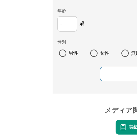
年齢
歳
性別
男性
女性
無
メディア
表