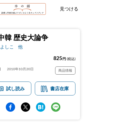
見つける
中韓 歴史大論争
よしこ
他
825
円
(税込)
日
2010年10月20日
商品情報
試し読み
書店在庫