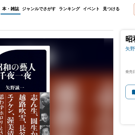
本・雑誌
ジャンルでさがす
ランキング
イベント
見つける
昭
矢野
発売