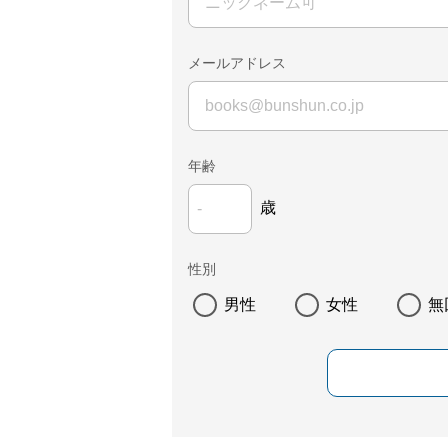
メールアドレス
年齢
歳
性別
男性
女性
無