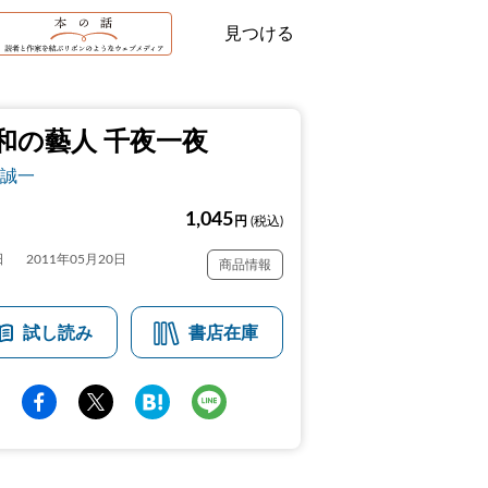
見つける
和の藝人 千夜一夜
誠一
1,045
円
(税込)
日
2011年05月20日
商品情報
試し読み
書店在庫