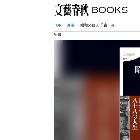
TOP
新書
昭和の藝人 千夜一夜
新書