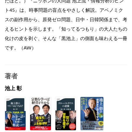
たほど。）『ニッポンの大問題 池上流・情報分析のヒン
ト45』は、時事問題の盲点をやさしく解説。アベノミク
スの副作用から、原発ゼロ問題、日中・日韓関係まで、考
えるヒントを示します。「知ってるつもり」の大人たちの
化けの皮を剥ぐ、そんな「黒池上」の側面も味わえる一冊
です。（AW）
著者
池上 彰