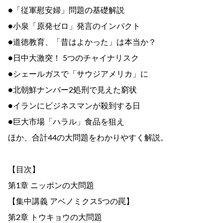
●「従軍慰安婦」問題の基礎解説
●小泉「原発ゼロ」発言のインパクト
●道徳教育、「昔はよかった」は本当か？
●日中大激突！ 5つのチャイナリスク
●シェールガスで「サウジアメリカ」に
●北朝鮮ナンバー2処刑で見えた窮状
●イランにビジネスマンが殺到する日
●巨大市場「ハラル」食品を狙え
ほか、合計44の大問題をわかりやすく解説。
【目次】
第1章 ニッポンの大問題
【集中講義 アベノミクス5つの罠】
第2章 トウキョウの大問題