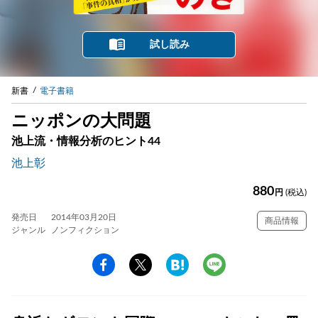
試し読み
新書
電子書籍
ニッポンの大問題
池上流・情報分析のヒント44
池上彰
880
円
(税込)
発売日
2014年03月20日
商品情報
ジャンル
ノンフィクション