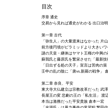
目次
序章 通史
交易から見れば通史がわかる 出口治明
第一章 古代
「弥生人」の大量渡来はなかった 片
前方後円墳がピラミッドより大きいワ
謎の天皇・継体はヤマト王権の中興の
蘇我氏と藤原氏を繁栄させた「最新技
「日出ずる処の天子」宣言は苦肉の策
壬申の乱の陰に「唐vs.新羅の戦争」 
第二章 奈良、平安
東大寺大仏建立は宗教改革だった 武
長屋王の変 悲劇の王の「私生活」 渡
本当は激務だった平安貴族 倉本一宏
「光源氏」は暴力事件の常習犯 繁田