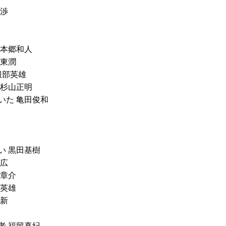
本渉
 本郷和人
伊東潤
服部英雄
 杉山正明
いた 亀田俊和
い 黒田基樹
克広
井章介
部英雄
堀新
老 福留真紀