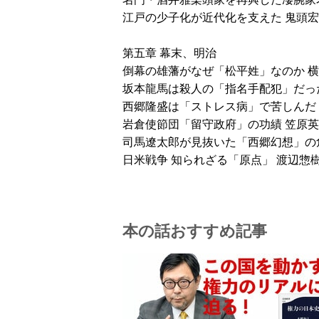
江戸の少子化が近代化を支えた 鬼頭宏
第五章 幕末、明治
倒幕の雄藩がなぜ「松平姓」なのか 
坂本龍馬は殺人の「指名手配犯」だっ
西郷隆盛は「ストレス病」で苦しんだ
岩倉使節団「留守政府」の功績 笠原
司馬遼太郎が見抜いた「西郷幻想」の
日米戦争 知られざる「原点」 渡辺惣
本の話おすすめ記事