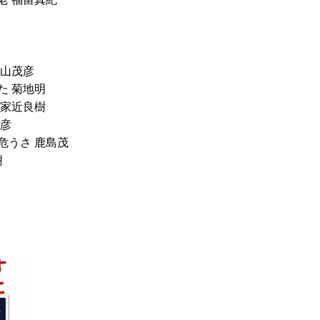
横山茂彦
た 菊地明
 家近良樹
英彦
危うさ 鹿島茂
樹