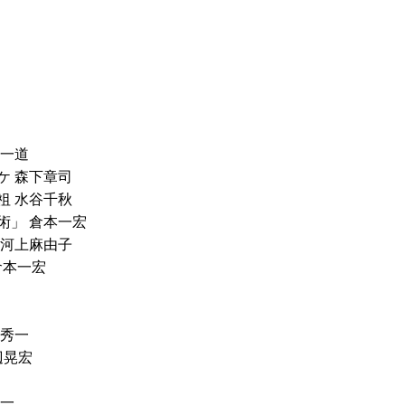
山一道
ケ 森下章司
祖 水谷千秋
術」 倉本一宏
 河上麻由子
倉本一宏
澤秀一
辺晃宏
信一