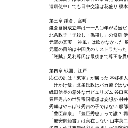
遣唐使中止でも日中交流は花盛り 榎
第三章 鎌倉、室町
鎌倉幕府成立年は一一八〇年が妥当だ
北条政子「子殺し・孫殺し」の修羅 
元寇の真実 「神風」は吹かなかった 
元寇の目的は中国兵のリストラだった
「逆賊」足利尊氏は最後まで尊王を貫
第四章 戦国、江戸
応仁の乱は「東軍」が勝った 本郷和人
「汁かけ飯」北条氏政はバカ殿ではな
織田信長の意外なポピュリズム 谷口
豊臣秀吉の世界帝国構想は妄想か 村
秀頼はやっぱり秀吉の子ではない 服
「豊臣家康」「豊臣秀忠」って誰？ 
「慶安御触書」は実在しない 山本英二
名門・酒井雅楽頭家を再興した凄腕家