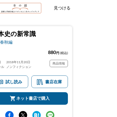
見つける
本史の新常識
春秋編
880
円
(税込)
日
2018年11月20日
商品情報
ンル
ノンフィクション
試し読み
書店在庫
ネット書店で購入