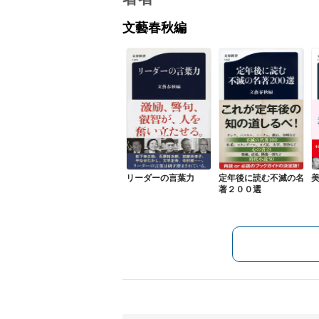
文藝春秋編
リーダーの言葉力
定年後に読む不滅の名
著２００選