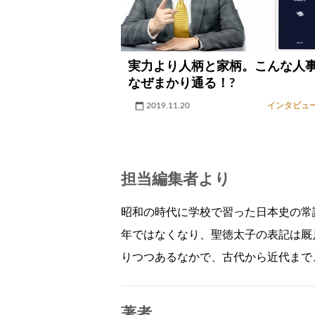
実力より人柄と家柄。こんな人
なぜまかり通る！?
2019.11.20
インタビュ
担当編集者より
昭和の時代に学校で習った日本史の常識
年ではなくなり、聖徳太子の表記は厩
りつつあるなかで、古代から近代まで
著者