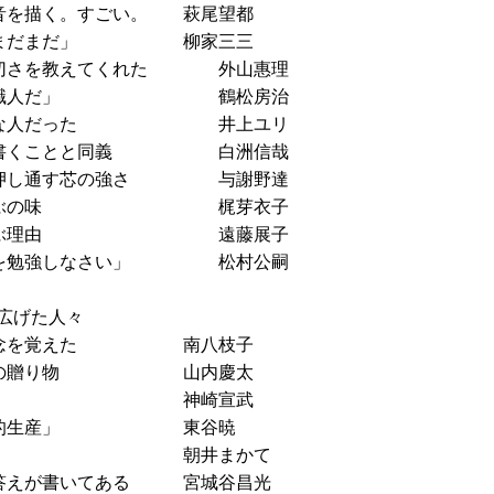
を描く。すごい。 萩尾望都
ゃ、まだまだ」 柳家三三
切さを教えてくれた 外山惠理
家という職人だ」 鶴松房治
楽天的な人だった 井上ユリ
が書くことと同義 白洲信哉
を押し通す芯の強さ 与謝野達
豚しゃぶの味 梶芽衣子
感を呼ぶ理由 遠藤展子
間を勉強しなさい」 松村公嗣
広げた人々
敬の念を覚えた 南八枝子
へ野球の贈り物 山内慶太
穂拾いだ」 神崎宣武
た「知的生産」 東谷暁
が蒔いた種 朝井まかて
答えが書いてある 宮城谷昌光