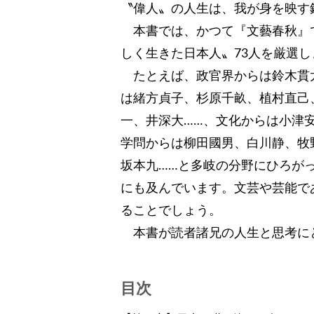
〝偉人〟の人生は、我が身を映す
本書では、かつて『文藝春秋』
しく生きた日本人〟73人を厳選し
たとえば、政官界からは鈴木貫太
は緒方貞子、杉原千畝、植村直己
一、井深大……、文化からは小津
学問からは柳田國男、白川静、牧
坂本九……と多岐の分野にひろが
にも及んでいます。文芸や芸能で
ることでしょう。
本書が読者諸兄の人生と思考に
目次