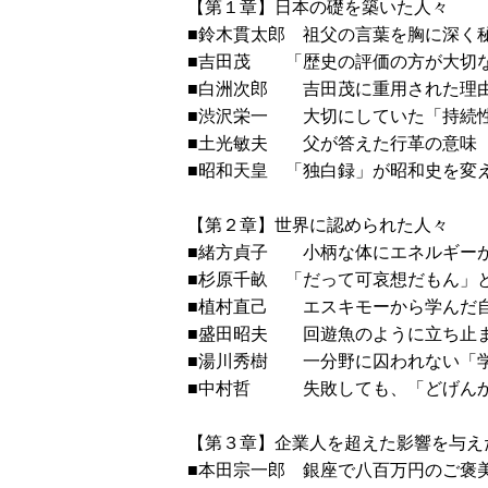
【第１章】日本の礎を築いた人々
■鈴木貫太郎 祖父の言葉を胸
■吉田茂 「歴史の評価の方が
■白洲次郎 吉田茂に重用
■渋沢栄一 大切にしてい
■土光敏夫 父が答えた行
■昭和天皇 「独白録」が昭
【第２章】世界に認められた人々
■緒方貞子 小柄な体にエネルギー
■杉原千畝 「だって可哀想だも
■植村直己 エスキモーから学ん
■盛田昭夫 回遊魚のように立ち
■湯川秀樹 一分野に囚われ
■中村哲 失敗しても、「ど
【第３章】企業人を超えた影響を与え
■本田宗一郎 銀座で八百