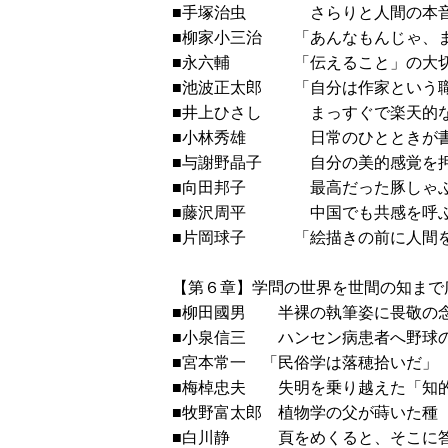
■手塚治虫 さらりと人間の本音
■柳家小三治 「あんなもんじ
■永六輔 「伝えること」の大
■池波正太郎 「自分は作
■井上ひさし まっすぐで
■小林秀雄 日常のひととき
■与謝野晶子 自分の美的感覚
■向田邦子 最高だった
■藤沢周平 中国でも共
■片岡球子 「絵描きの前に人
【第６章】学問の世界を世間の知まで
■柳田國男 半裸の執筆姿に畏
■小泉信三 ハンセン病患者
■宮本常一 「民俗学は落
■梅棹忠夫 失明を乗り越え
■牧野富太郎 植物学の父
■白川静 頁をめくると、そこに