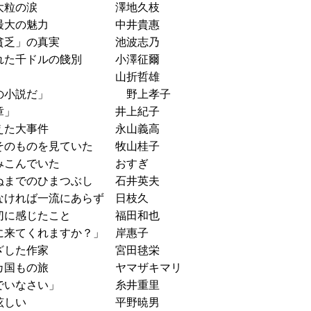
岡の大粒の涙 澤地久枝
アが最大の魅力 中井貴惠
み、貧乏」の真実 池波志乃
れた千ドルの餞別 小澤征爾
いの刀好き 山折哲雄
が私の小説だ」 野上孝子
僕の勲章」 井上紀子
変えた大事件 永山義高
のものを見ていた 牧山桂子
浸みこんでいた おすぎ
までのひまつぶし 石井英夫
ければ一流にあらず 日枝久
切に感じたこと 福田和也
来てくれますか？」 岸惠子
閉ざした作家 宮田毬栄
六〇カ国もの旅 ヤマザキマリ
のでいなさい」 糸井重里
方が眩しい 平野暁男