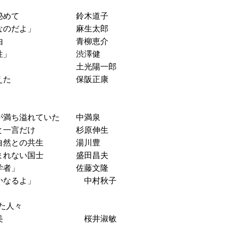
に深く秘めて 鈴木道子
大切なのだよ」 麻生太郎
された理由 青柳恵介
た「持続性」 渋澤健
革の意味 土光陽一郎
和史を変えた 保阪正康
が満ち溢れていた 中満泉
ん」と一言だけ 杉原伸生
だ自然との共生 湯川豊
止まれない国士 盛田昌夫
ない「学者」 佐藤文隆
げんかなるよ」 中村秋子
た人々
万円のご褒美 桜井淑敏