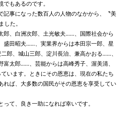
鏡でもあるのです。
で記事になった数百人の人物のなかから、〝美
ました。
郎、白洲次郎、土光敏夫……、国際社会から
、盛田昭夫……、実業界からは本田宗一郎、星
安二郎、城山三郎、淀川長治、兼高かおる……、
野富太郎……、芸能からは高峰秀子、渥美清、
っています。ときにその恩恵は、現在の私たち
あれば、大多数の国民がその恩恵を享受してい
とって、良き一助になれば幸いです。