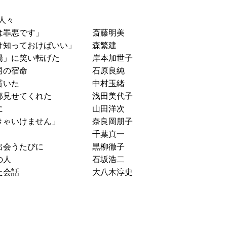
人々
ことは罪悪です」 斎藤明美
け知っておけばいい」 森繁建
太陽」に笑い転げた 岸本加世子
された男の宿命 石原良純
死ぬまで貫いた 中村玉緒
全部見せてくれた 浅田美代子
、寅さんに 山田洋次
なきゃいけません」 奈良岡朋子
怖いぞ～」 千葉真一
に出会うたびに 黒柳徹子
らの憧れの人 石坂浩二
交わした会話 大八木淳史