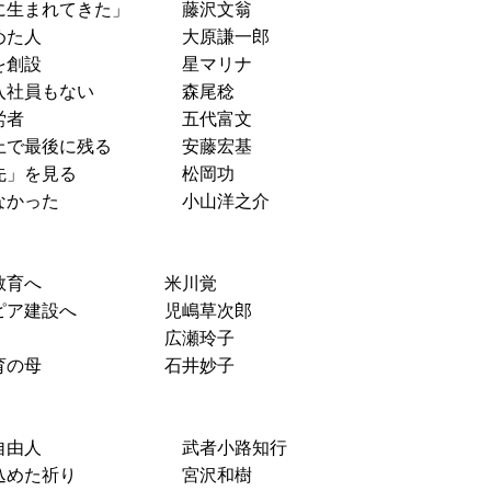
めに生まれてきた」 藤沢文翁
を突き詰めた人 大原謙一郎
学校を創設 星マリナ
新入社員もない 森尾稔
育てた功労者 五代富文
球上で最後に残る 安藤宏基
十歩先」を見る 松岡功
を取らなかった 小山洋之介
障害者教育へ 米川覚
ートピア建設へ 児嶋草次郎
医の突破力 広瀬玲子
女子教育の母 石井妙子
しない自由人 武者小路知行
」に込めた祈り 宮沢和樹