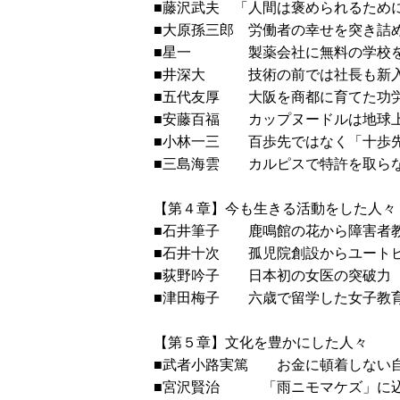
■藤沢武夫 「人間は褒められるた
■大原孫三郎 労働者の幸せ
■星一 製薬会社に無料の
■井深大 技術の前では社長も
■五代友厚 大阪を商都に
■安藤百福 カップヌードルは地
■小林一三 百歩先ではなく「
■三島海雲 カルピスで特許
【第４章】今も生きる活動をした人々
■石井筆子 鹿鳴館の花から
■石井十次 孤児院創設からユ
■荻野吟子 日本初の女
■津田梅子 六歳で留学した
【第５章】文化を豊かにした人々
■武者小路実篤 お金に頓着
■宮沢賢治 「雨ニモマケズ