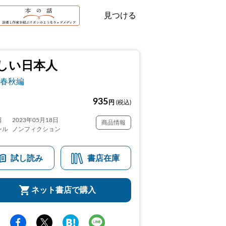
見つける
しい日本人
春秋編
935
円
(税込)
日
2023年05月18日
商品情報
ンル
ノンフィクション
試し読み
書店在庫
ネット書店で購入