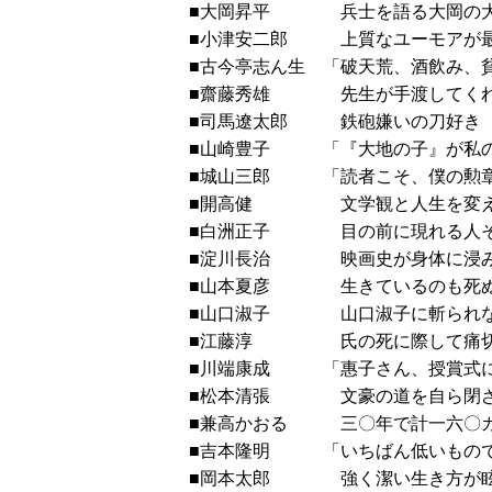
■大岡昇平 兵士を語る大
■小津安二郎 上質なユーモ
■古今亭志ん生 「破天荒、酒飲
■齋藤秀雄 先生が手渡してく
■司馬遼太郎 鉄砲嫌
■山崎豊子 「『大地の子』
■城山三郎 「読者こそ、
■開高健 文学観と人生を
■白洲正子 目の前に現れる人そ
■淀川長治 映画史が身体に
■山本夏彦 生きているのも死ぬ
■山口淑子 山口淑子に斬られな
■江藤淳 氏の死に際して痛
■川端康成 「惠子さん、授賞式に
■松本清張 文豪の道を自ら
■兼高かおる 三〇年で計一
■吉本隆明 「いちばん低いも
■岡本太郎 強く潔い生き