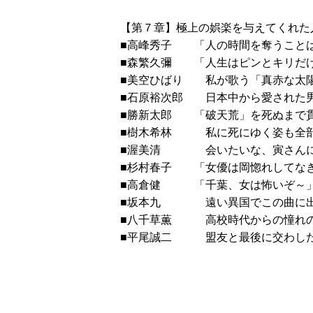
【第７章】極上の娯楽を与えてくれた
■高峰秀子 「人の時間を奪う
■森繁久彌 「人生はピンとキリだ
■美空ひばり 私が歌う「真赤な
■石原裕次郎 日本中から愛
■勝新太郎 「破天荒」を
■樹木希林 私に死にゆく姿も
■渥美清 会いたいな
■杉村春子 「女優は岡惚れして
■高倉健 「千葉、女は
■坂本九 遠い異国でこの曲
■八千草薫 高校時代か
■平尾誠二 盟友と最後に