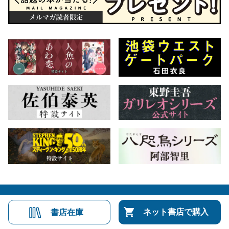
会社概要
自費出版のご案内
お問合せ
ネット書店で購入
書店在庫
株式会社文藝春秋
文春オンライン
Number Web
CREA WEB
Copyright © Bungeishunju Ltd.