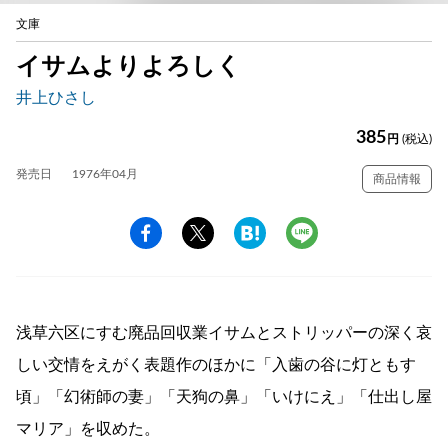
文庫
イサムよりよろしく
井上ひさし
385
円
(税込)
発売日
1976年04月
商品情報
浅草六区にすむ廃品回収業イサムとストリッパーの深く哀
しい交情をえがく表題作のほかに「入歯の谷に灯ともす
頃」「幻術師の妻」「天狗の鼻」「いけにえ」「仕出し屋
マリア」を収めた。