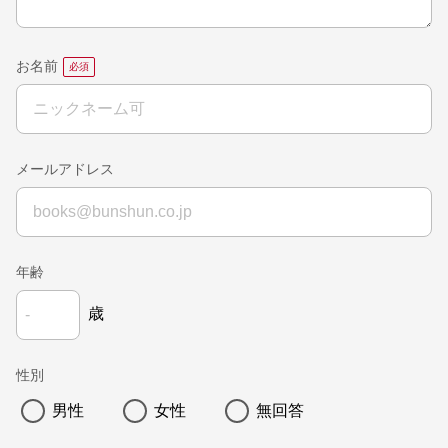
お名前
メールアドレス
年齢
歳
性別
男性
女性
無回答