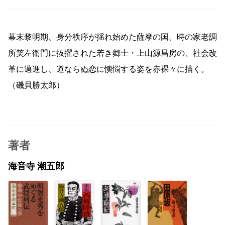
幕末黎明期、身分秩序が揺れ始めた薩摩の国。時の家老調
所笑左衛門に抜擢された若き郷士・上山源昌房の、社会改
革に邁進し、道ならぬ恋に懊悩する姿を赤裸々に描く。
（磯貝勝太郎）
著者
海音寺 潮五郎