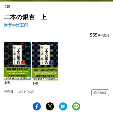
文庫
二本の銀杏 上
海音寺潮五郎
555
円
(税込)
上巻
下巻
発売日
1998年02月
商品情報