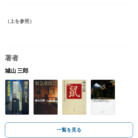
（上を参照）
著者
城山 三郎
一覧を見る