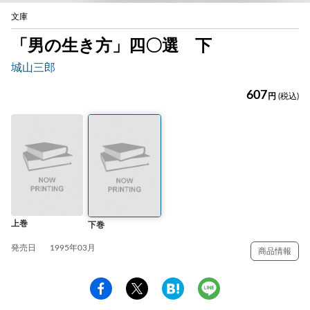
文庫
「男の生き方」四〇選 下
城山三郎
607
円
(税込)
上巻
下巻
発売日
1995年03月
商品情報