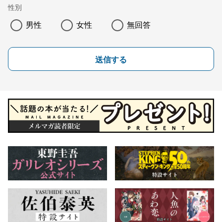
性別
男性
女性
無回答
送信する