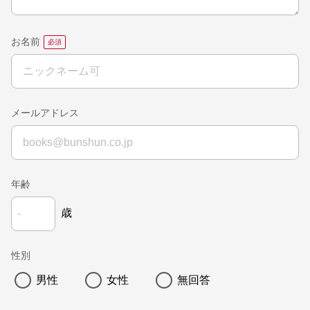
お名前
メールアドレス
年齢
歳
性別
男性
女性
無回答