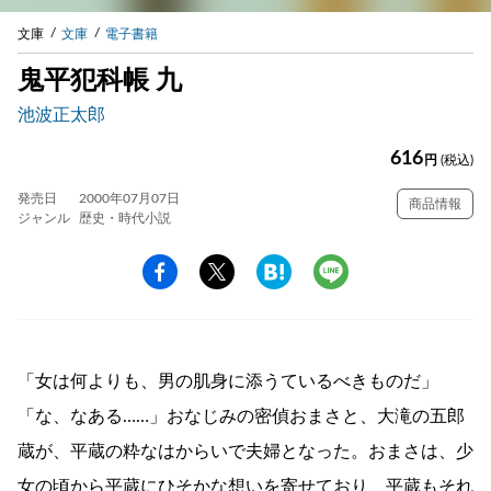
文庫
文庫
電子書籍
鬼平犯科帳 九
池波正太郎
616
円
(税込)
発売日
2000年07月07日
商品情報
ジャンル
歴史・時代小説
「女は何よりも、男の肌身に添うているべきものだ」
「な、なある……」おなじみの密偵おまさと、大滝の五郎
蔵が、平蔵の粋なはからいで夫婦となった。おまさは、少
女の頃から平蔵にひそかな想いを寄せており、平蔵もそれ