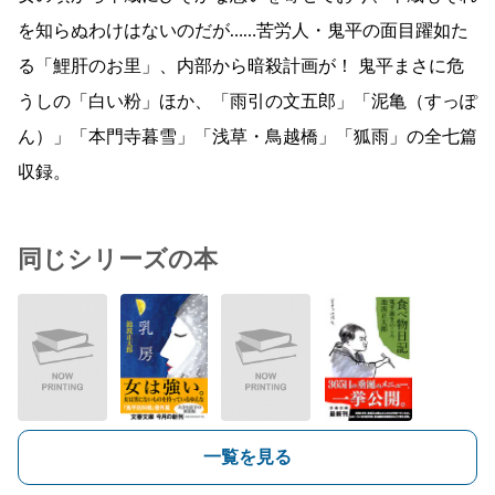
を知らぬわけはないのだが……苦労人・鬼平の面目躍如た
る「鯉肝のお里」、内部から暗殺計画が！ 鬼平まさに危
うしの「白い粉」ほか、「雨引の文五郎」「泥亀（すっぽ
ん）」「本門寺暮雪」「浅草・鳥越橋」「狐雨」の全七篇
収録。
同じシリーズの本
一覧を見る