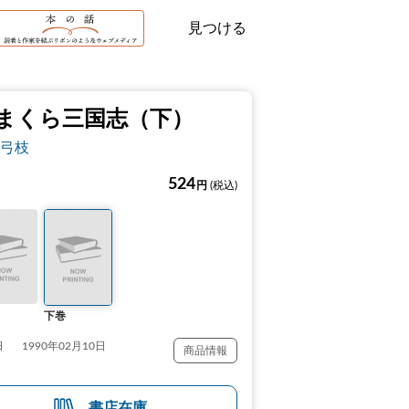
見つける
まくら三国志（下）
弓枝
524
円
(税込)
下巻
日
1990年02月10日
商品情報
書店在庫