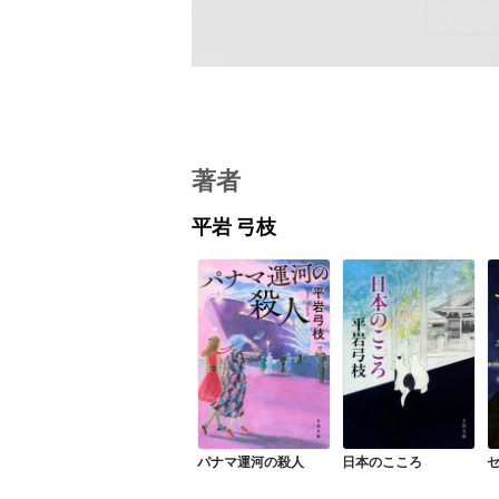
著者
平岩 弓枝
パナマ運河の殺人
日本のこころ