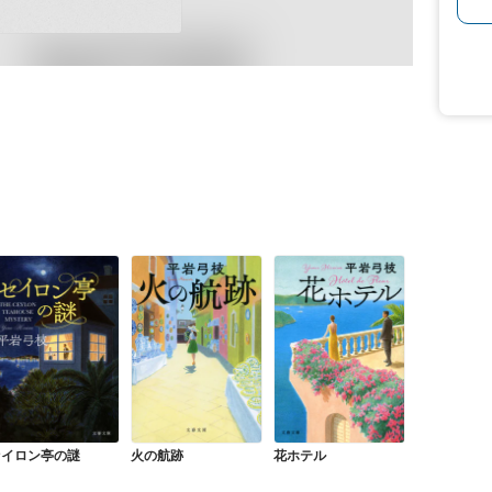
セイロン亭の謎
火の航跡
花ホテル