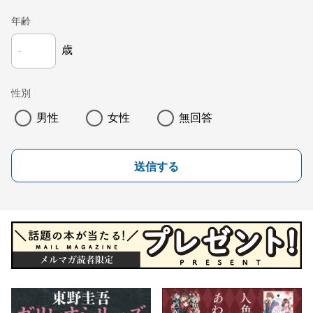
年齢
歳
性別
男性
女性
無回答
送信する