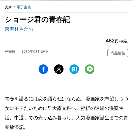
文庫
電子書籍
ショージ君の青春記
東海林さだお
482
円
(税込)
発売日
1980年08月09日
商品情報
青春を語るには恋を語らねばならぬ。漫画家を志望しつつ
女にモテたいために早大露文科へ。挫折の連続の漫研生
活、中退しての売り込み暮らし。人気漫画家誕生までの青
春放浪記。