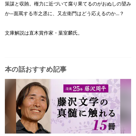
策謀と収賄。権力に近づいて腐り果てるのがおぬしの望み
か―面罵する市之丞に、又左衛門はどう応えるのか…？
文庫解説は直木賞作家・葉室麟氏。
本の話おすすめ記事