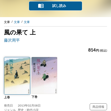
試し読み
文庫
文庫
文庫
風の果て 上
藤沢周平
814
円
(税込)
下巻
上巻
発売日
2013年02月08日
商品情報
ジャンル
歴史・時代小説