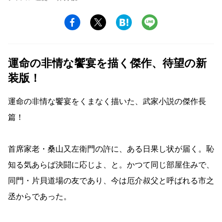
運命の非情な饗宴を描く傑作、待望の新
装版！
運命の非情な饗宴をくまなく描いた、武家小説の傑作長
篇！
首席家老・桑山又左衛門の許に、ある日果し状が届く。恥
知る気あらば決闘に応じよ、と。かつて同じ部屋住みで、
同門・片貝道場の友であり、今は厄介叔父と呼ばれる市之
丞からであった。