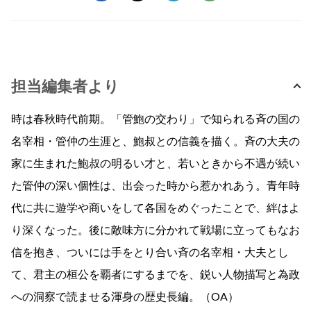
担当編集者より
時は春秋時代前期。「管鮑の交わり」で知られる斉の国の
名宰相・管仲の生涯と、鮑叔との信義を描く。斉の大夫の
家に生まれた鮑叔の明るい才と、若いときから不遇が続い
た管仲の深い個性は、出会った時から惹かれあう。青年時
代に共に遊学や商いをして各国をめぐったことで、絆はよ
り深くなった。後に敵味方に分かれて戦場に立ってもなお
信を抱き、ついには手をとり合い斉の名宰相・大夫とし
て、君主の桓公を覇者にするまでを、鋭い人物描写と為政
への洞察で読ませる渾身の歴史長編。（OA）