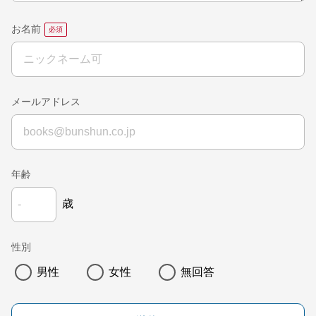
お名前
メールアドレス
年齢
歳
性別
男性
女性
無回答