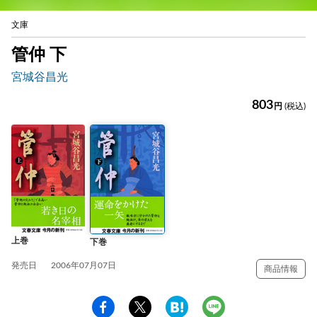
文庫
管仲 下
宮城谷昌光
803
円
(税込)
上巻
下巻
発売日
2006年07月07日
商品情報