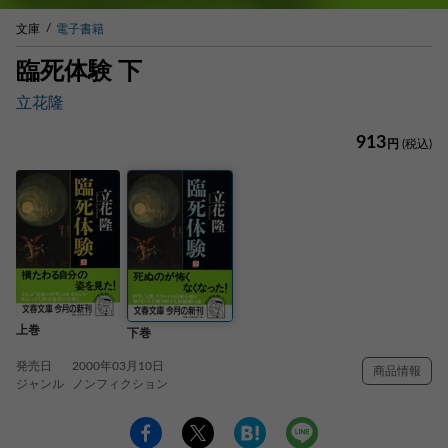
文庫
電子書籍
臨死体験 下
立花隆
913
円
(税込)
上巻
下巻
発売日
2000年03月10日
商品情報
ジャンル
ノンフィクション