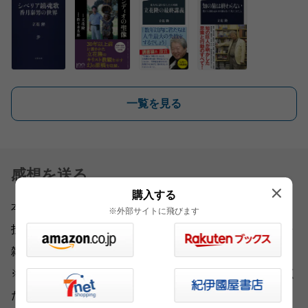
一覧を見る
感想を送る
購入する
本書をお読みになったご意見・ご感想をお寄せください。
※外部サイトに飛びます
投稿されたお客様の声は、弊社ウェブサイト、また新聞・
雑誌広告などに掲載させていただく場合がございます。
※いただいた内容へのご返信は致しかねますのでご了承く
ださい。