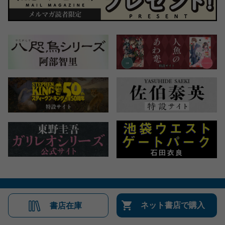
会社概要
自費出版のご案内
お問合せ
ネット書店で購入
書店在庫
株式会社文藝春秋
文春オンライン
Number Web
CREA WEB
Copyright © Bungeishunju Ltd.