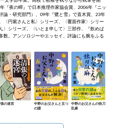
第一文学部卒業。高校で教鞭を執りながら執筆を開
1年『夜の蟬』で日本推理作家協会賞、2006年『ニッ
論・研究部門）、09年『鷺と雪』で直木賞、23年
。〈円紫さんと私〉シリーズ、〈覆面作家〉シリー
ん〉シリーズ、〈いとま申して〉三部作、『飲めば
多数。アンソロジーやエッセイ、評論にも腕をふる
清張の迷宮
中野のお父さんと五つ
中野のお父さんの快刀
の謎
乱麻