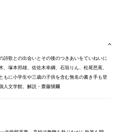
の詩歌との出会いとその後のつきあいをていねいに
木、塚本邦雄、佐佐木幸綱、石垣りん、松尾芭蕉、
ともに小学生や三歳の子供を含む無名の書き手も登
個人文学館。解説・齋藤愼爾