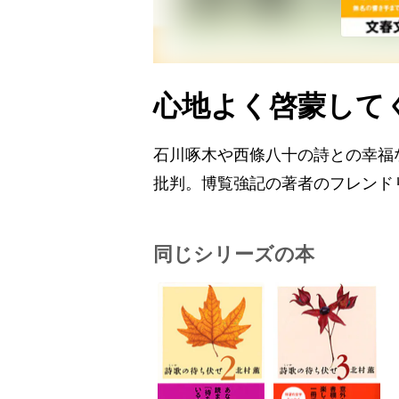
心地よく啓蒙して
石川啄木や西條八十の詩との幸福
批判。博覧強記の著者のフレンド
同じシリーズの本