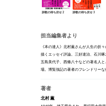
詩歌の待ち伏せ 2
詩歌の待ち伏せ 3
担当編集者より
《本の達人》北村薫さんが人生の折々
描くエッセイ評論。三好達治、石川啄
五島美代子、西條八十などの著名人と
場。博覧強記の著者のフレンドリーな
著者
北村 薫