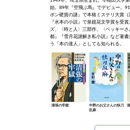
1949年、埼玉県生まれ。早稲田大学
始。89年『空飛ぶ馬』でデビュー。9
ポン硬貨の謎』で本格ミステリ大賞（評
『水本の小説』で泉鏡花文学賞を受賞
ズ、〈時と人〉三部作、〈ベッキーさ
都』『雪月花謎解き私小説』など著書
う「本の達人」としても知られる。
清張の牢獄
中野のお父さんの快刀
乱麻