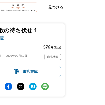
見つける
歌の待ち伏せ 1
薫
576
円
(税込)
日
2006年02月10日
商品情報
書店在庫