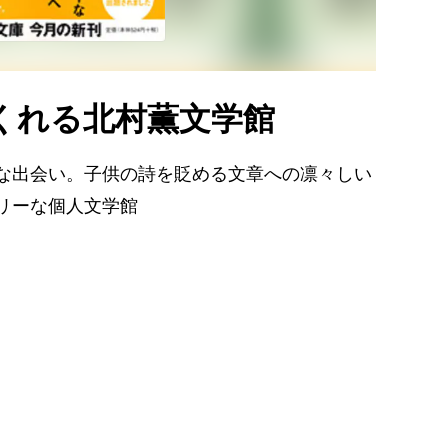
くれる北村薫文学館
な出会い。子供の詩を貶める文章への凛々しい
リーな個人文学館