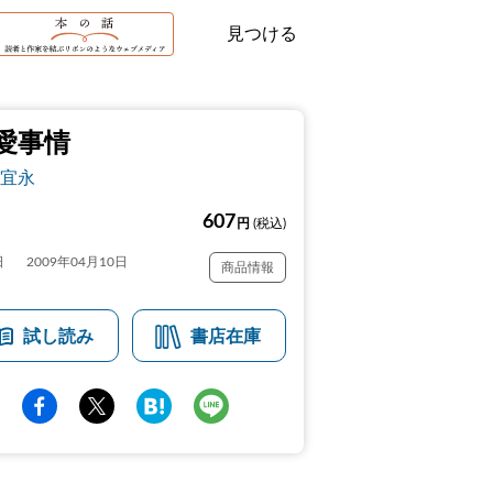
見つける
愛事情
宜永
607
円
(税込)
日
2009年04月10日
商品情報
試し読み
書店在庫