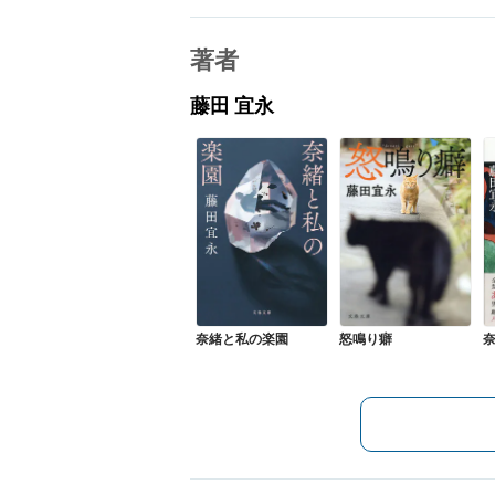
著者
藤田 宜永
奈緒と私の楽園
怒鳴り癖