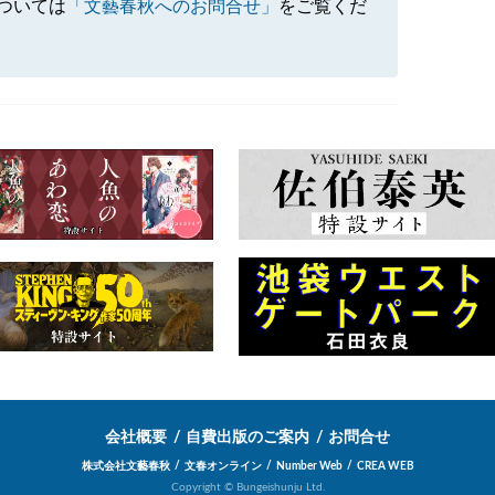
ついては
「文藝春秋へのお問合せ」
をご覧くだ
会社概要
自費出版のご案内
お問合せ
株式会社文藝春秋
文春オンライン
Number Web
CREA WEB
Copyright © Bungeishunju Ltd.