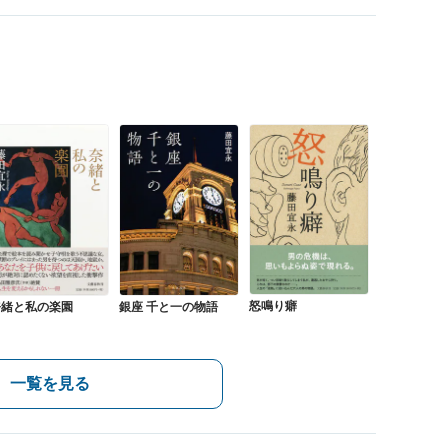
怒鳴り癖
銀座 千と一の物語
奈緒と私の楽園
一覧を見る