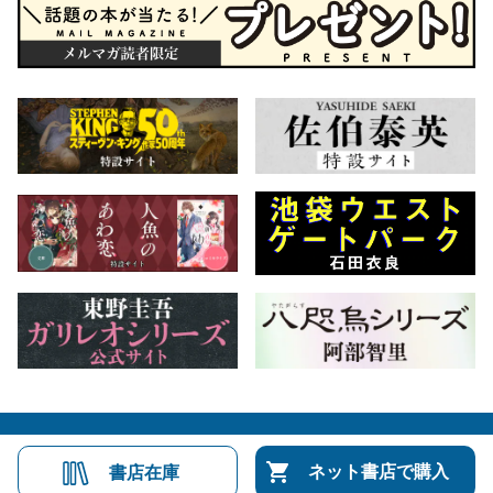
会社概要
自費出版のご案内
お問合せ
ネット書店で購入
書店在庫
株式会社文藝春秋
文春オンライン
Number Web
CREA WEB