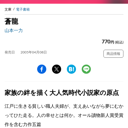
文庫
電子書籍
蒼龍
山本一力
770
円
(税込)
発売日
2005年04月08日
商品情報
家族の絆を描く大人気時代小説家の原点
江戸に生きる貧しい職人夫婦が、支えあいながら夢にむか
ってひた走る。人の幸せとは何か。オール讀物新人賞受賞
作を含む力作五篇