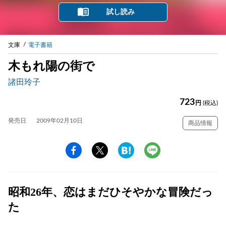
試し読み
文庫
電子書籍
木もれ陽の街で
諸田玲子
723
円
(税込)
発売日
2009年02月10日
商品情報
昭和26年、恋はまだひそやかな冒険だっ
た