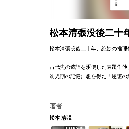
松本清張没後二十
松本清張没後二十年、絶妙の推理
古代史の造詣を駆使した表題作他
幼児期の記憶に想を得た「恩誼の
著者
松本 清張