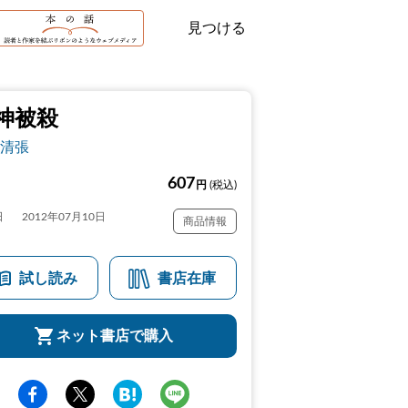
見つける
神被殺
清張
607
円
(税込)
日
2012年07月10日
商品情報
試し読み
書店在庫
ネット書店で購入