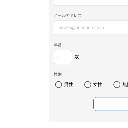
メールアドレス
年齢
歳
性別
男性
女性
無