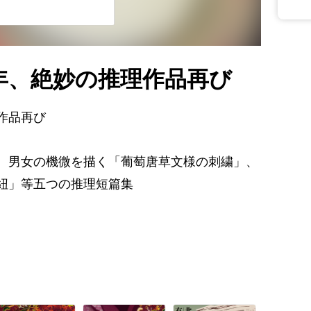
年、絶妙の推理作品再び
作品再び
、男女の機微を描く「葡萄唐草文様の刺繍」、
紐」等五つの推理短篇集