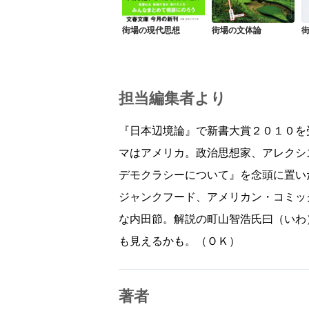
街場の現代思想
街場の文体論
担当編集者より
『日本辺境論』で新書大賞２０１０を
マはアメリカ。政治思想家、アレクシ
デモクラシーについて』を念頭に置い
ジャンクフード、アメリカン・コミッ
な内田節。解説の町山智浩氏曰（いわ
も見えるかも。（ＯＫ）
著者