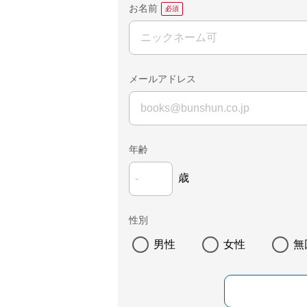
お名前
メールアドレス
年齢
歳
性別
男性
女性
無