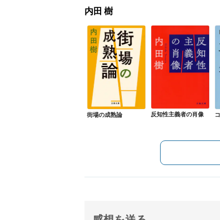
内田 樹
反知性主義者の肖像
街場の成熟論