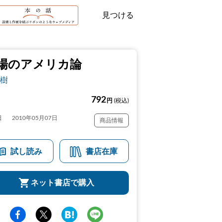
見つける
場のアメリカ論
樹
792
円
(税込)
日
2010年05月07日
商品情報
試し読み
書店在庫
ネット書店で購入