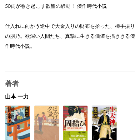
50両が巻き起こす欲望の騒動！ 傑作時代小説
仕入れに向かう途中で大金入りの財布を拾った、棒手振り
の朋乃。欲深い人間たち、真摯に生きる価値を描ききる傑
作時代小説。
著者
山本 一力