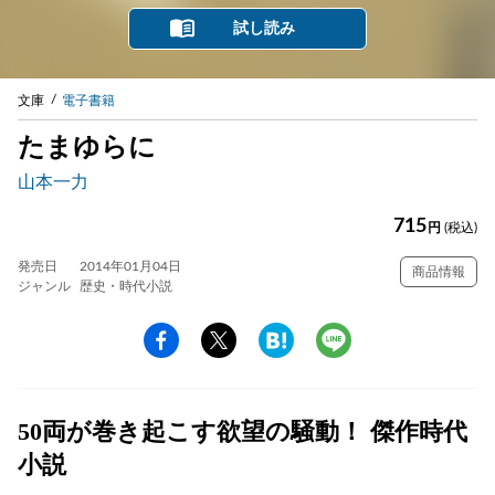
試し読み
文庫
電子書籍
たまゆらに
山本一力
715
円
(税込)
発売日
2014年01月04日
商品情報
ジャンル
歴史・時代小説
50両が巻き起こす欲望の騒動！ 傑作時代
小説