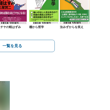
ツチヤの軽はずみ
棚から哲学
汝みずからを笑え
一覧を見る