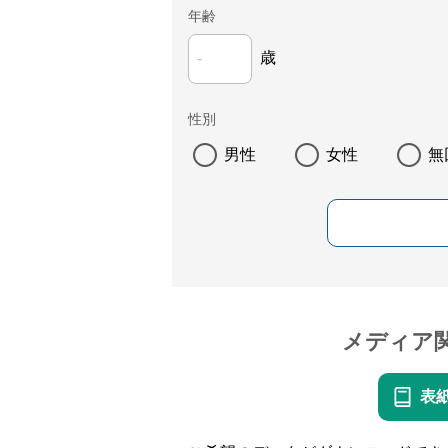
年齢
歳
性別
男性
女性
無
メディア
表