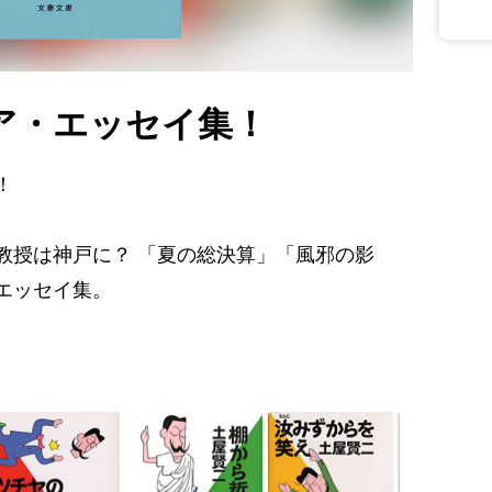
ア・エッセイ集！
！
教授は神戸に？ 「夏の総決算」「風邪の影
エッセイ集。