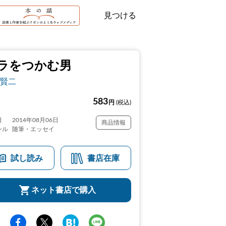
見つける
ラをつかむ男
賢二
583
円
(税込)
日
2014年08月06日
商品情報
ンル
随筆・エッセイ
試し読み
書店在庫
ネット書店で購入