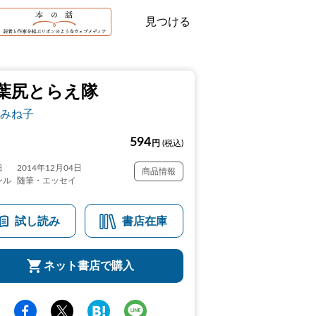
見つける
葉尻とらえ隊
みね子
594
円
(税込)
日
2014年12月04日
商品情報
ンル
随筆・エッセイ
試し読み
書店在庫
ネット書店で購入