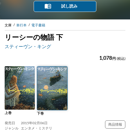
試し読み
文庫
単行本
電子書籍
リーシーの物語 下
スティーヴン・キング
1,078
円
(税込)
上巻
下巻
発売日
2015年02月06日
商品情報
ジャンル
エンタメ・ミステリ