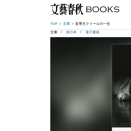
TOP
文庫
盲導犬クイールの一生
文庫
単行本
電子書籍