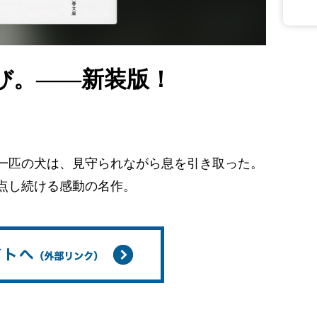
び。――新装版！
！
一匹の犬は、見守られながら息を引き取った。
点し続ける感動の名作。