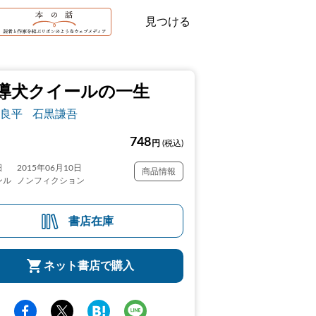
見つける
導犬クイールの一生
良平
石黒謙吾
748
円
(税込)
日
2015年06月10日
商品情報
ンル
ノンフィクション
書店在庫
ネット書店で購入