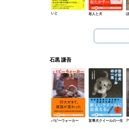
いと
老人と犬
石黒 謙吾
パピーウォーカー
盲導犬クイールの一生