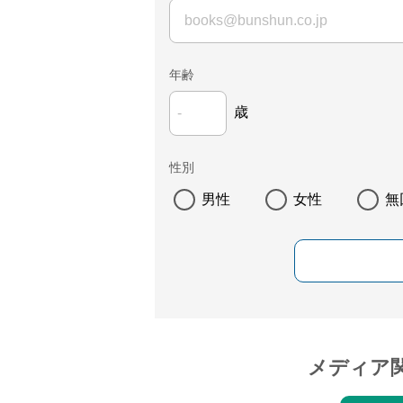
年齢
歳
性別
男性
女性
無
メディア