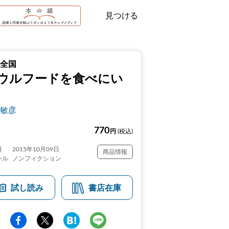
見つける
全国
ウルフードを食べにい
敏彦
770
円
(税込)
日
2015年10月09日
商品情報
ンル
ノンフィクション
試し読み
書店在庫