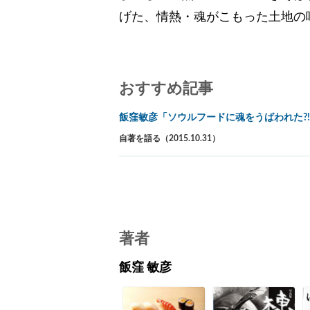
げた、情熱・魂がこもった土地の
おすすめ記事
飯窪敏彦「ソウルフードに魂をうばわれた?
自著を語る（2015.10.31）
著者
飯窪 敏彦