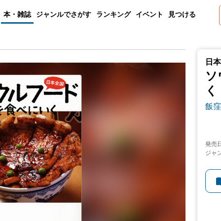
本・雑誌
ジャンルでさがす
ランキング
イベント
見つける
く
日本
ソ
く
飯窪
発売
ジャ