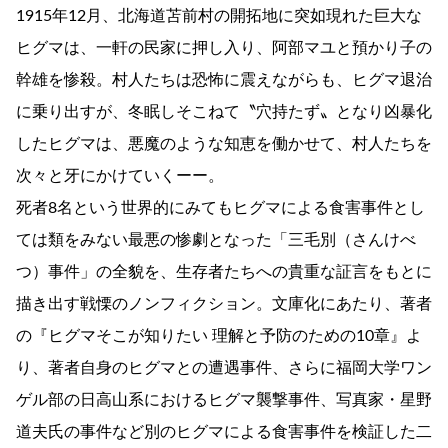
1915年12月、北海道苫前村の開拓地に突如現れた巨大な
ヒグマは、一軒の民家に押し入り、阿部マユと預かり子の
幹雄を惨殺。村人たちは恐怖に震えながらも、ヒグマ退治
に乗り出すが、冬眠しそこねて〝穴持たず〟となり凶暴化
したヒグマは、悪魔のような知恵を働かせて、村人たちを
次々と牙にかけていくーー。
死者8名という世界的にみてもヒグマによる食害事件とし
ては類をみない最悪の惨劇となった「三毛別（さんけべ
つ）事件」の全貌を、生存者たちへの貴重な証言をもとに
描き出す戦慄のノンフィクション。文庫化にあたり、著者
の『ヒグマそこが知りたい 理解と予防のための10章』よ
り、著者自身のヒグマとの遭遇事件、さらに福岡大学ワン
ゲル部の日高山系におけるヒグマ襲撃事件、写真家・星野
道夫氏の事件など別のヒグマによる食害事件を検証した二