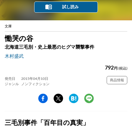
試し読み
文庫
慟哭の谷
北海道三毛別・史上最悪のヒグマ襲撃事件
木村盛武
792
円
(税込)
発売日
2015年04月10日
商品情報
ジャンル
ノンフィクション
三毛別事件「百年目の真実」