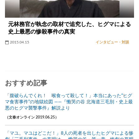
元林務官が執念の取材で追究した、ヒグマによる
史上最悪の惨殺事件の真実
2015.04.15
インタビュー・対談
おすすめ記事
「腹破らんでくれ！ 喉食って殺して！」本当にあった“ヒグ
マ食害事件”の地獄絵図 ――『慟哭の谷 北海道三毛別・史上最
悪のヒグマ襲撃事件』解説より
（文春オンライン 2019.06.25）
「マユ。マユはどこだ！」8人の死者を出したヒグマによる惨