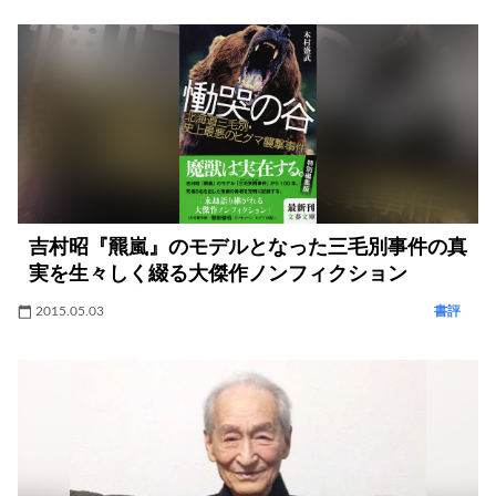
吉村昭『羆嵐』のモデルとなった三毛別事件の真
実を生々しく綴る大傑作ノンフィクション
2015.05.03
書評