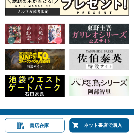
会社概要
自費出版のご案内
お問合せ
ネット書店で購入
書店在庫
株式会社文藝春秋
文春オンライン
Number Web
CREA WEB
Copyright © Bungeishunju Ltd.