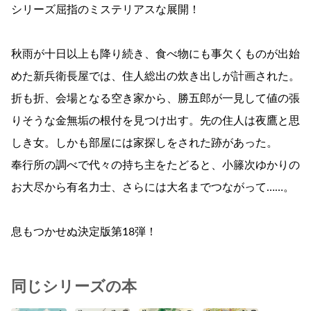
シリーズ屈指のミステリアスな展開！
秋雨が十日以上も降り続き、食べ物にも事欠くものが出始
めた新兵衛長屋では、住人総出の炊き出しが計画された。
折も折、会場となる空き家から、勝五郎が一見して値の張
りそうな金無垢の根付を見つけ出す。先の住人は夜鷹と思
しき女。しかも部屋には家探しをされた跡があった。
奉行所の調べで代々の持ち主をたどると、小籐次ゆかりの
お大尽から有名力士、さらには大名までつながって……。
息もつかせぬ決定版第18弾！
同じシリーズの本