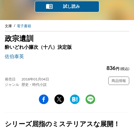
試し読み
文庫
電子書籍
政宗遺訓
酔いどれ小籐次（十八）決定版
佐伯泰英
836
円
(税込)
発売日
2018年01月04日
商品情報
ジャンル
歴史・時代小説
シリーズ屈指のミステリアスな展開！