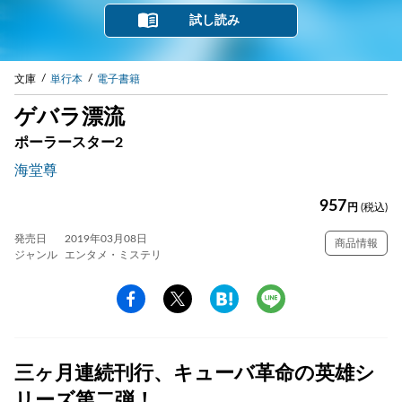
試し読み
文庫
単行本
電子書籍
ゲバラ漂流
ポーラースター2
海堂尊
957
円
(税込)
発売日
2019年03月08日
商品情報
ジャンル
エンタメ・ミステリ
三ヶ月連続刊行、キューバ革命の英雄シ
リーズ第二弾！