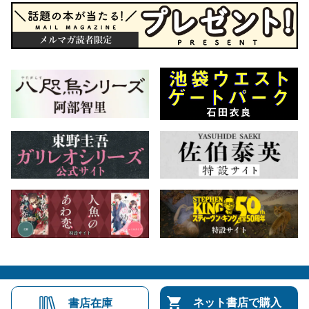
会社概要
自費出版のご案内
お問合せ
ネット書店で購入
書店在庫
株式会社文藝春秋
文春オンライン
Number Web
CREA WEB