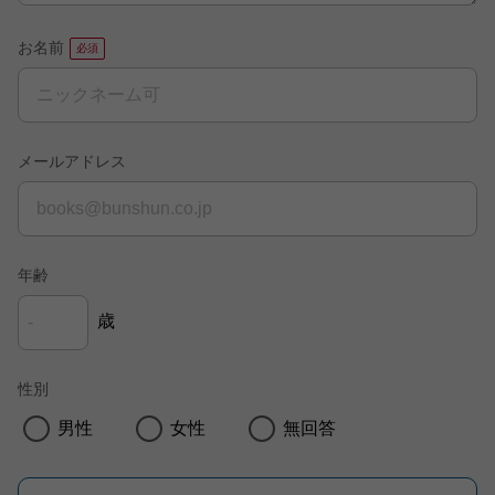
お名前
メールアドレス
年齢
歳
性別
男性
女性
無回答