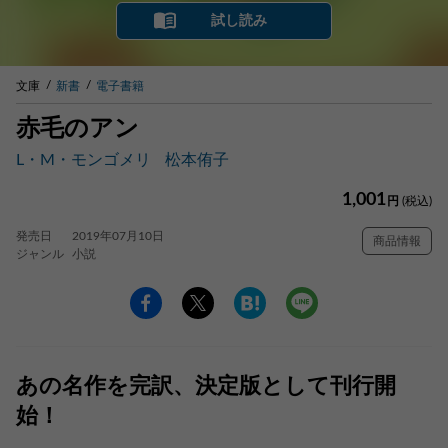
試し読み
文庫
新書
電子書籍
赤毛のアン
L・M・モンゴメリ
松本侑子
1,001
円
(税込)
発売日
2019年07月10日
商品情報
ジャンル
小説
あの名作を完訳、決定版として刊行開
始！