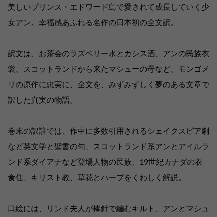
美しいプリンス・エドワード島で愛されて成長していく少
女アン。幸福感あふれる名作の日本初の全文訳。
訳文は、お茶会のラズベリー水とカシス酒、アンの民族衣
裳、スコットランドから来たマシューの母など、モンゴメ
リの原作に忠実に、全文を、みずみずしく夢のある文章で
訳した真実の物語。
巻末の訳註では、作中に多数引用されるシェイクスピア劇
など英文学と聖書の句、スコットランド系アンとアイルラ
ンド系ダイアナなど登場人物の民族、19世紀カナダの衣
食住、キリスト教、草花とハーブをくわしく解説。
口絵には、リンド夫人が棒針で編むキルト、アンとマシュ