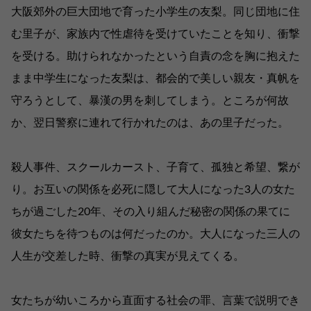
大阪郊外の巨大団地で育った小学生の友梨。同じ団地に住
む里子が、家族内で性虐待を受けていたことを知り、衝撃
を受ける。助けられなかったという自責の念を胸に抱えた
まま中学生になった友梨は、都会的で美しい親友・真帆を
守ろうとして、暴漢の男を刺してしまう。ところが何故
か、翌日警察に連れて行かれたのは、あの里子だった。
殺人事件、スクールカースト、子育て、孤独と希望、繋が
り。お互いの関係を必死に隠して大人になった3人の女た
ちが過ごした20年、その入り組んだ秘密の関係の果てに
彼女たちを待つものは何だったのか。大人になった三人の
人生が交差した時、衝撃の真実が見えてくる。
女たちが幼いころから直面する社会の罪、言葉で説明でき