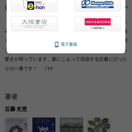
担当編集者より
「引っ張り込まれるしかない、独特の謎」「行間からにじ
み出る緊張感がすごい」「自分にもなじみのある巨大団地
という舞台が魅力的」との感想が続々。メリハリある展開
電子書籍
と読みやすい文章に乗って読み進めると、ラストにはある
驚きが待っています。家にこもって没頭する読書にぴった
りの一冊です！ （YY
著者
近藤 史恵