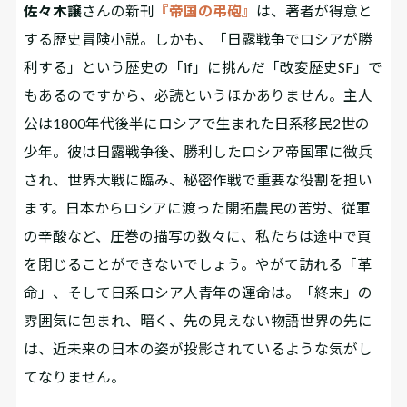
佐々木譲
さんの新刊
『帝国の弔砲』
は、著者が得意と
する歴史冒険小説。しかも、「日露戦争でロシアが勝
利する」という歴史の「if」に挑んだ「改変歴史SF」で
もあるのですから、必読というほかありません。主人
公は1800年代後半にロシアで生まれた日系移民2世の
少年。彼は日露戦争後、勝利したロシア帝国軍に徴兵
され、世界大戦に臨み、秘密作戦で重要な役割を担い
ます。日本からロシアに渡った開拓農民の苦労、従軍
の辛酸など、圧巻の描写の数々に、私たちは途中で頁
を閉じることができないでしょう。やがて訪れる「革
命」、そして日系ロシア人青年の運命は――。「終末」の
雰囲気に包まれ、暗く、先の見えない物語世界の先に
は、近未来の日本の姿が投影されているような気がし
てなりません。