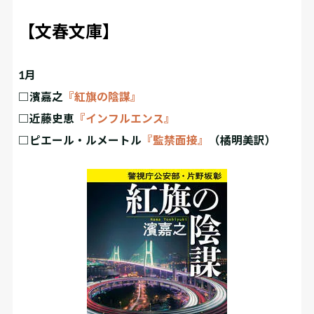
【文春文庫】
1月
□濱嘉之
『紅旗の陰謀』
□近藤史恵
『インフルエンス』
□ピエール・ルメートル
『監禁面接』
（橘明美訳）