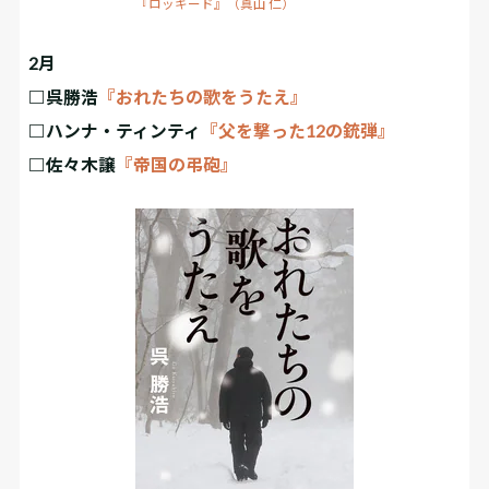
『ロッキード』（真山 仁）
2月
□呉勝浩
『おれたちの歌をうたえ』
□ハンナ・ティンティ
『父を撃った12の銃弾』
□佐々木譲
『帝国の弔砲』