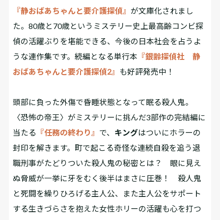
『静おばあちゃんと要介護探偵』
が文庫化されまし
た。80歳と70歳というミステリー史上最高齢コンビ探
偵の活躍ぶりを堪能できる、今後の日本社会を占うよ
うな連作集です。続編となる単行本
『銀齢探偵社 静
おばあちゃんと要介護探偵2』
も好評発売中！
頭部に負った外傷で昏睡状態となって眠る殺人鬼――。
〈恐怖の帝王〉がミステリーに挑んだ3部作の完結編に
当たる
『任務の終わり』
で、
キング
はついにホラーの
封印を解きます。町で起こる奇怪な連続自殺を追う退
職刑事がたどりついた殺人鬼の秘密とは？ 眼に見え
ぬ脅威が一挙に牙をむく後半はまさに圧巻！ 殺人鬼
と死闘を繰りひろげる主人公、また主人公をサポート
する生きづらさを抱えた女性ホリーの活躍も心を打つ