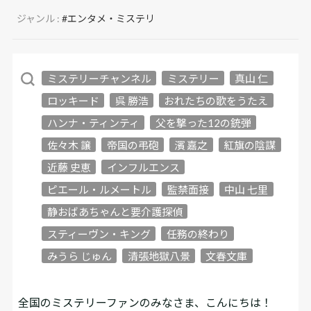
ジャンル :
#エンタメ・ミステリ
ミステリーチャンネル
ミステリー
真山 仁
ロッキード
呉 勝浩
おれたちの歌をうたえ
ハンナ・ティンティ
父を撃った12の銃弾
佐々木 譲
帝国の弔砲
濱 嘉之
紅旗の陰謀
近藤 史恵
インフルエンス
ピエール・ルメートル
監禁面接
中山 七里
静おばあちゃんと要介護探偵
スティーヴン・キング
任務の終わり
みうら じゅん
清張地獄八景
文春文庫
全国のミステリーファンのみなさま、こんにちは！