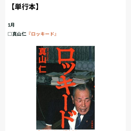
【単行本】
1月
□真山仁
『ロッキード』