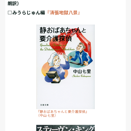
朗訳）
□みうらじゅん編
『清張地獄八景』
『静おばあちゃんと要介護探偵』
（中山 七里）