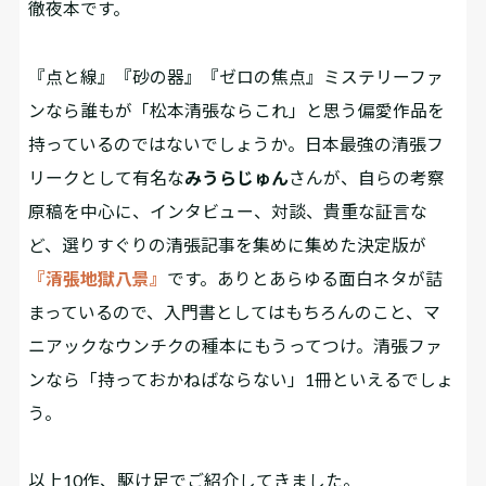
徹夜本です。
『点と線』『砂の器』『ゼロの焦点』――ミステリーファ
ンなら誰もが「松本清張ならこれ」と思う偏愛作品を
持っているのではないでしょうか。日本最強の清張フ
リークとして有名な
みうらじゅん
さんが、自らの考察
原稿を中心に、インタビュー、対談、貴重な証言な
ど、選りすぐりの清張記事を集めに集めた決定版が
『清張地獄八景』
です。ありとあらゆる面白ネタが詰
まっているので、入門書としてはもちろんのこと、マ
ニアックなウンチクの種本にもうってつけ。清張ファ
ンなら「持っておかねばならない」1冊といえるでしょ
う。
以上10作、駆け足でご紹介してきました。