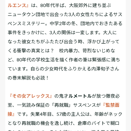
ルエンス』
は、80年代半ば、大阪郊外に建ち並ぶ
ニュータウン団地で出会った3人の女性たちによるサス
ペンスミステリー。中学2年の冬、団地内でおきたある
事件をきっかけに、3人の関係は一変します。大人に
なった彼女たちがふたたび出会う時、浮かび上がって
くる衝撃の真実とは？ 校内暴力、苛烈ないじめな
ど、80年代の学校生活を描く作者の筆は緊張感に満ち
ています。自らの少女時代をふりかえる内澤旬子さん
の巻末解説も必読！
『その女アレックス』
の鬼才
ルメートル
が放つ徹夜必
至、一気読み保証の「再就職」サスペンスが
『監禁面
接』
です。失業4年目、57歳の主人公は、年齢がネック
となり再就職の機会を逸し続け、倉庫のバイトで糊口