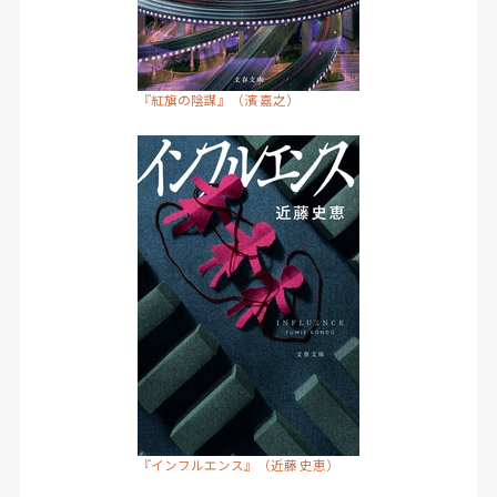
『紅旗の陰謀』（濱 嘉之）
『インフルエンス』（近藤 史恵）