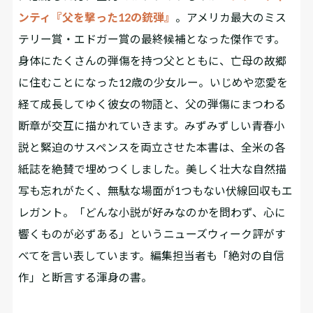
ンティ『父を撃った12の銃弾』
。アメリカ最大のミス
テリー賞・エドガー賞の最終候補となった傑作です。
身体にたくさんの弾傷を持つ父とともに、亡母の故郷
に住むことになった12歳の少女ルー。いじめや恋愛を
経て成長してゆく彼女の物語と、父の弾傷にまつわる
断章が交互に描かれていきます。みずみずしい青春小
説と緊迫のサスペンスを両立させた本書は、全米の各
紙誌を絶賛で埋めつくしました。美しく壮大な自然描
写も忘れがたく、無駄な場面が1つもない伏線回収もエ
レガント。「どんな小説が好みなのかを問わず、心に
響くものが必ずある」というニューズウィーク評がす
べてを言い表しています。編集担当者も「絶対の自信
作」と断言する渾身の書。