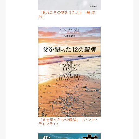
『おれたちの歌をうたえ』（呉 勝
浩）
『父を撃った12の銃弾』（ハンナ・
ティンティ）