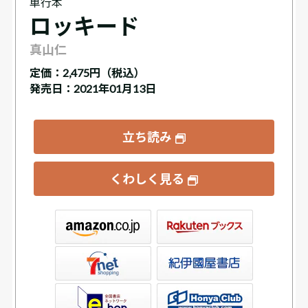
単行本
ロッキード
真山仁
定価：
2,475円（税込）
発売日：2021年01月13日
立ち読み
くわしく見る
ックス
屋書店ウェブストア
Club