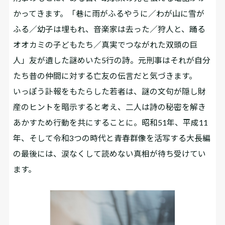
かってきます。「巷に雨がふるやうに／わが山に雪が
ふる／幼子は埋もれ、音楽家は去った／狩人と、踊る
オオカミの子どもたち／真実でつながれた双頭の巨
人」――友が遺した謎めいた5行の詩。元刑事はそれが自分
たち昔の仲間に対する亡友の伝言だと気づきます。
いっぽう訃報をもたらした若者は、謎の文句が隠し財
産のヒントを暗示すると考え、二人は詩の秘密を解き
あかすため行動を共にすることに。昭和51年、平成11
年、そして令和――3つの時代と青春群像を活写する大長編
の最後には、涙なくして読めない真相が待ち受けてい
ます。