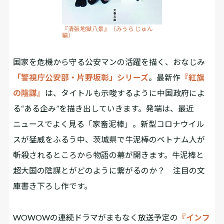
『清張地獄八景』（みうら じゅん
編）
国家を危機から守る公安マンの活躍を描く、おなじみ
「警視庁公安部・片野坂彰」シリーズ
。最新作
『紅旗
の陰謀』
は、タイトルも示唆するように中国政府によ
る“ある企み”を描き出していきます。発端は、最近
ニュースでよく見る「家畜泥棒」。新型コロナウイル
スが猛威をふるう中、茨城県で牛泥棒のベトナム人が
斬殺されるところから物語の幕が開きます。牛泥棒と
超大国の陰謀とがどのように繋がるのか？ 注目の文
庫書き下ろし作です。
WOWOWの連続ドラマがまもなく放送予定の
『インフ