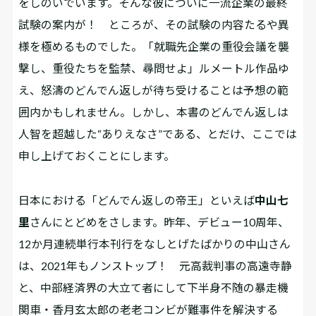
をしのいでいます。そんな彼についに一流企業の最終
試験の案内が！ ところが、その試験の内容たるや異
様を極めるものでした。「就職先企業の重役会議を襲
撃し、重役たちを監禁、尋問せよ」――ルメートル作品ゆ
え、怒濤のどんでん返しが待ち受けることは予想の範
囲内かもしれません。しかし、本書のどんでん返しは
人智を超越した“ありえなさ”である、とだけ、ここでは
申し上げておくことにします。
日本における「どんでん返しの帝王」といえば
中山七
里
さんにとどめをさします。昨年、デビュー10周年、
12か月連続単行本刊行をなしとげたばかりの中山さん
は、2021年もノンストップ！ 元高裁判事の高遠寺静
と、中部経済界の大立て者にして下半身不随の暴走機
関車・香月玄太郎の老老コンビが難事件を解決する