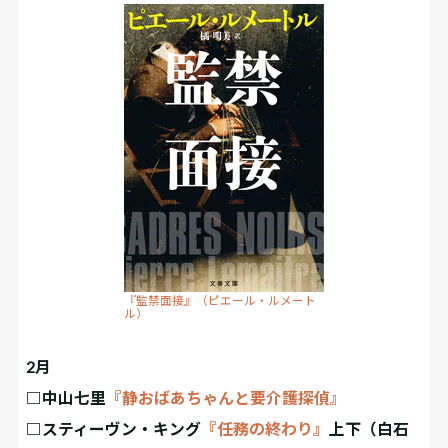
『監禁面接』（ピエール・ルメート
ル）
2月
□中山七里
『静おばあちゃんと要介護探偵』
□スティーヴン・キング
『任務の終わり』
上下（白石