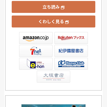
立ち読み
くわしく見る
ックス
屋書店ウェブストア
Club