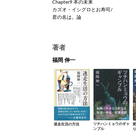
Chapter9 本の未来
カズオ・イシグロとお寿司/
君の名は。論
著者
福岡 伸一
ツチハンミョウのギャ
迷走生活の方法
ンブル