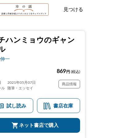
見つける
チハンミョウのギャン
ル
伸一
869
円
(税込)
日
2021年05月07日
商品情報
ンル
随筆・エッセイ
試し読み
書店在庫
ネット書店で購入